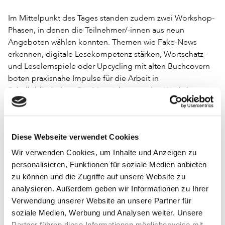
Im Mittelpunkt des Tages standen zudem zwei Workshop-
Phasen, in denen die Teilnehmer/-innen aus neun
Angeboten wählen konnten. Themen wie Fake-News
erkennen, digitale Lesekompetenz stärken, Wortschatz-
und Leselernspiele oder Upcycling mit alten Buchcovern
boten praxisnahe Impulse für die Arbeit in
Schulbibliotheken. Die Materialien aus den Workshops
stehen inzwischen auf der Website der Akademie für
Leseförderung Niedersachsen zum Download zur
Verfügung. Ergänzt wurde das Programm durch
Diese Webseite verwendet Cookies
Führungen in der Herzog August Bibliothek und den
Bücherbus des Landkreises Wolfenbüttel, die als
Wir verwenden Cookies, um Inhalte und Anzeigen zu
außerschulische Lernorte vorgestellt wurden.
personalisieren, Funktionen für soziale Medien anbieten
zu können und die Zugriffe auf unsere Website zu
analysieren. Außerdem geben wir Informationen zu Ihrer
Verwendung unserer Website an unsere Partner für
soziale Medien, Werbung und Analysen weiter. Unsere
Partner führen diese Informationen möglicherweise mit