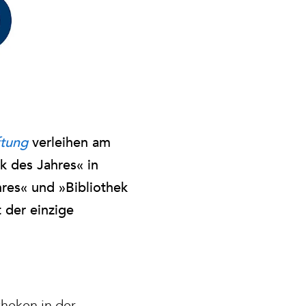
ftung
verleihen am
k des Jahres« in
hres« und »Bibliothek
 der einzige
theken in der