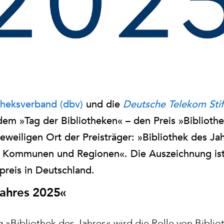
theksverband (dbv)
und die
Deutsche Telekom Sti
em »Tag der Bibliotheken« – den Preis »Bibliothe
eweiligen Ort der Preisträger: »Bibliothek des Ja
en Kommunen und Regionen«. Die Auszeichnung ist
preis in Deutschland.
Jahres 2025«
 »Bibliothek des Jahres« wird die Rolle von Biblio