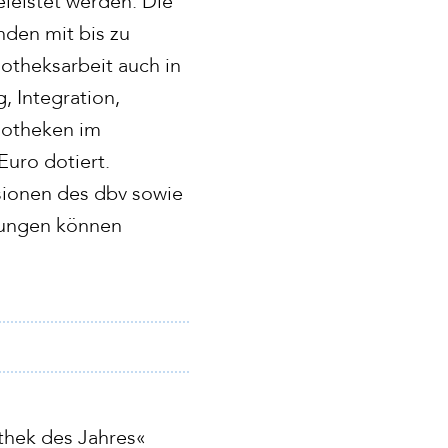
leistet werden. Die
nden mit bis zu
iotheksarbeit auch in
, Integration,
iotheken im
Euro dotiert.
sionen des dbv sowie
rbungen können
thek des Jahres«