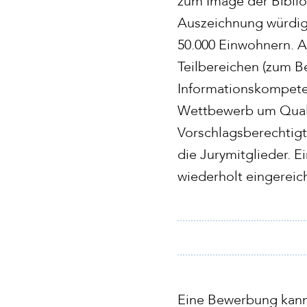
zum Image der Bibli
Auszeichnung würdigt
50.000 Einwohnern. Au
Teilbereichen (zum Be
Informationskompeten
Wettbewerb um Qualitä
Vorschlagsberechtig
die Jurymitglieder. 
wiederholt eingereic
Eine Bewerbung kann 