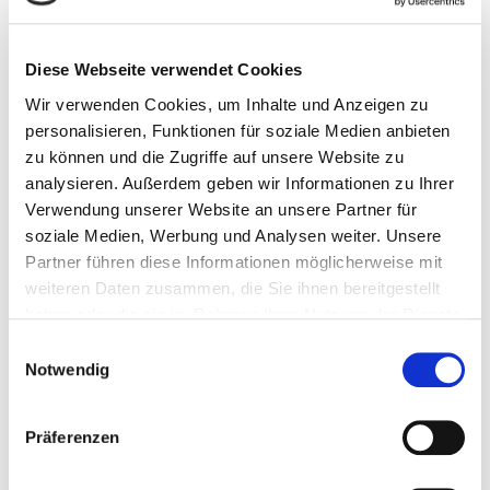
Über den Bibliotheksentwicklungsplan
Diese Webseite verwendet Cookies
Der Bibliotheksentwicklungsplan (BEP) für Rheinland-Pfalz
Wir verwenden Cookies, um Inhalte und Anzeigen zu
wurde Anfang April 2025 durch das Ministerium für
personalisieren, Funktionen für soziale Medien anbieten
Familie, Frauen, Kultur und Integration (MFFKI) vorgelegt.
zu können und die Zugriffe auf unsere Website zu
Erarbeitet wurde er unter der Leitung des
analysieren. Außerdem geben wir Informationen zu Ihrer
Landesbibliothekszentrums Rheinland-Pfalz in
Verwendung unserer Website an unsere Partner für
Zusammenarbeit mit einem Fachbeirat und begleitet
soziale Medien, Werbung und Analysen weiter. Unsere
durch den Strategieberater Andreas Mittrowann.
Partner führen diese Informationen möglicherweise mit
Der Bibliotheksentwicklungsplan versteht sich als
weiteren Daten zusammen, die Sie ihnen bereitgestellt
strategischer Rahmen für die Weiterentwicklung der
haben oder die sie im Rahmen Ihrer Nutzung der Dienste
öffentlichen Bibliotheken in Rheinland-Pfalz in einer
gesammelt haben.
Einwilligungsauswahl
zunehmend digitalisierten und vielfältigeren Gesellschaft.
Notwendig
Er bildet einen bedeutenden Baustein zur Umsetzung der
in der Kulturentwicklungsplanung festgelegten
Präferenzen
Maßnahmen. Basierend auf einer Analyse des aktuellen
Status und gesellschaftlicher Trends, gibt der Plan