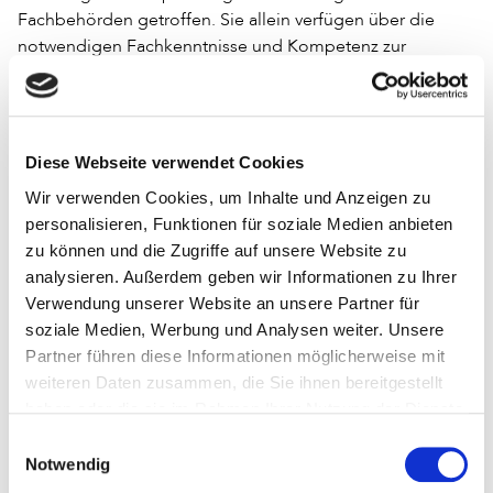
Fachbehörden getroffen. Sie allein verfügen über die
notwendigen Fachkenntnisse und Kompetenz zur
Lagebeurteilung.«
Oliver Zille, Direktor der Leipziger Buchmesse: »Wir
bedauern zutiefst, dass wir diesen Schritt gehen und die
Diese Webseite verwendet Cookies
beiden Messen absagen müssen. Solch eine schwere
Entscheidung mussten wir in den letzten sieben
Wir verwenden Cookies, um Inhalte und Anzeigen zu
Jahrzehnten der Leipziger Buchmesse noch nie treffen.
personalisieren, Funktionen für soziale Medien anbieten
Sie ist bitter für uns und für die gesamte Buchbranche.«
zu können und die Zugriffe auf unsere Website zu
analysieren. Außerdem geben wir Informationen zu Ihrer
Das Gesundheitsamt der Stadt Leipzig verweist auf die
Verwendung unserer Website an unsere Partner für
aktuelle Einschätzung des Robert-Koch-Instituts, das die
soziale Medien, Werbung und Analysen weiter. Unsere
Risikobewertung
für die Weiterverbreitung des
Partner führen diese Informationen möglicherweise mit
Coronavirus am Montag von »gering bis mäßig« auf
weiteren Daten zusammen, die Sie ihnen bereitgestellt
»mäßig« angehoben hat. Es handele sich um ein
haben oder die sie im Rahmen Ihrer Nutzung der Dienste
neuartiges Virus, dessen Eigenschaften noch erforscht
gesammelt haben.
Einwilligungsauswahl
werden müssen. Bisher ist bekannt, dass auch Menschen
Notwendig
ohne Krankheitszeichen das Virus übertragen können. Das