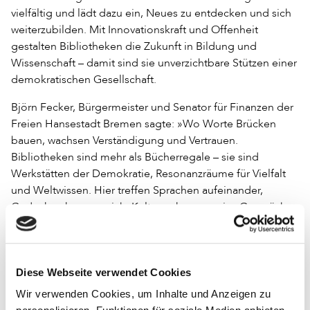
vielfältig und lädt dazu ein, Neues zu entdecken und sich
weiterzubilden. Mit Innovationskraft und Offenheit
gestalten Bibliotheken die Zukunft in Bildung und
Wissenschaft – damit sind sie unverzichtbare Stützen einer
demokratischen Gesellschaft.
Björn Fecker, Bürgermeister und Senator für Finanzen der
Freien Hansestadt Bremen sagte: »Wo Worte Brücken
bauen, wachsen Verständigung und Vertrauen.
Bibliotheken sind mehr als Bücherregale – sie sind
Werkstätten der Demokratie, Resonanzräume für Vielfalt
und Weltwissen. Hier treffen Sprachen aufeinander,
Gedanken kreuzen sich, Kulturen kommen ins Gespräch.
Dass Bremen Gastgeber für über 3 000 Menschen aus aller
Welt ist, zeigt: Bibliotheken sind nicht nur Hüterinnen des
Wissens, sondern Wegbereiterinnen einer offenen,
Diese Webseite verwendet Cookies
demokratischen Zukunft.«
Wir verwenden Cookies, um Inhalte und Anzeigen zu
Zur Eröffnung wird am 24. Juni Björn Fecker ein Grußwort