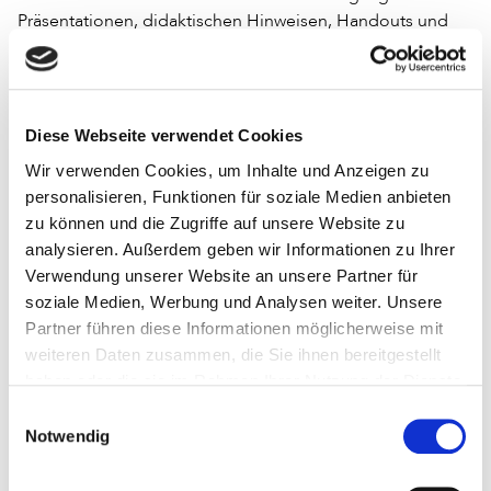
Präsentationen, didaktischen Hinweisen, Handouts und
weiterführenden Materialien, die sie für eigene
Schulungen nutzen können.
Die Online-Seminarreihe startet am Mittwoch, 18. März
Diese Webseite verwendet Cookies
2026.
Wir verwenden Cookies, um Inhalte und Anzeigen zu
Zu weiteren Terminen, Informationen zur Anmeldung
personalisieren, Funktionen für soziale Medien anbieten
sowie allen Praxismaterialien
zu können und die Zugriffe auf unsere Website zu
analysieren. Außerdem geben wir Informationen zu Ihrer
Über »Super Searchers«
Verwendung unserer Website an unsere Partner für
soziale Medien, Werbung und Analysen weiter. Unsere
Partner führen diese Informationen möglicherweise mit
Verwandte Nachrichten
weiteren Daten zusammen, die Sie ihnen bereitgestellt
haben oder die sie im Rahmen Ihrer Nutzung der Dienste
07.07.2026
Neues Joint Lab: TIB und Universität Marburg
gesammelt haben.
Einwilligungsauswahl
begründen Zusammenarbeit
Notwendig
11.11.2025
»Super Searchers«: dpa und Deutscher
Bibliotheksverband stärken Informationskompetenz