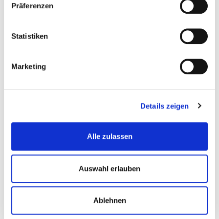
Präferenzen
04.11.2025
Bibliotheken stärken Demokratie: Neue
Handreichung gegen Desinformation
Statistiken
Marketing
Interessantes Thema?
Teilen Sie diesen Artikel mit Kolleginnen und Kollegen:
Details zeigen
Alle zulassen
Kommentare (0)
Auswahl erlauben
Jetzt kommentieren
Ablehnen