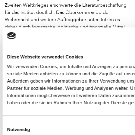
Zweiten Weltkrieges erschwerte die Literaturbeschaffung
für das Institut deutlich. Das Oberkommando der
Wehrmacht und weitere Auftraggeber unterstützen es
daher durch logistische, politische und finanzielle Mittel.
Im Auftrag des Oberkommandos tätigt der ehemalige
Bibliotheksdirektor Wilhelm Gülich von 1940 bis 1944
Beschaffungsreisen beispielsweise nach Frankreich,
Belgien und Schweden. Sowohl die HAB, als auch die
Diese Webseite verwendet Cookies
ZBW konnten bislang ein positives Fazit ziehen, da
Wir verwenden Cookies, um Inhalte und Anzeigen zu personal
weniger NS-Raubgut als anfänglich vermutet, tatsächlich
soziale Medien anbieten zu können und die Zugriffe auf unse
bestätigt werden konnte. Für die Zukunft sieht die HAB
Außerdem geben wir Informationen zu Ihrer Verwendung uns
vor, auch die Erwerbungen aus der NS-Zeit zu
Partner für soziale Medien, Werbung und Analysen weiter. U
untersuchen.
Informationen möglicherweise mit weiteren Daten zusammen, d
haben oder die sie im Rahmen Ihrer Nutzung der Dienste g
Über das Kooperationsprojekt der SLUB Dresden mit der
russischen Staatsbibliothek Moskau handelte der Vortrag
von Barbara Wiermann. Nach einer Sichtung von
Einwilligungsauswahl
kriegsbedingt verlagerten Dresdner Hofmusikalien
Notwendig
innerhalb der RSB Moskau, einigten sich beide Parteien in