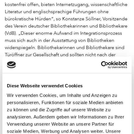
kostenfrei offen, bieten Internetzugang, wissenschaftliche
Literatur und englischsprachige Führungen ohne
bürokratische Hürden“, so Konstanze Söllner, Vorsitzende
des Verein deutscher Bibliothekarinnen und Bibliothekare
(VdB). „Dieser enorme Aufwand im Integrationsprozess
muss sich auch in der Ausstattung von Bibliotheken
widerspiegeln. Bibliothekarinnen und Bibliothekare sind
Türöffner zur Gesellschaft und sollten nicht nach der
Anzahl von Büchern in Regalen bezahlt werden.
Gastland USA
Diese Webseite verwendet Cookies
Wir verwenden Cookies, um Inhalte und Anzeigen zu
Nach Dänemark, Spanien und der Türkei sind 2016 die
personalisieren, Funktionen für soziale Medien anbieten
Vereinigten Staaten von Amerika (USA) Gastland des 6.
zu können und die Zugriffe auf unsere Website zu
Bibliothekskongresses. Der Auftritt der USA bildet
analysieren. Außerdem geben wir Informationen zu Ihrer
gleichzeitig den Auftakt des dreijährigen
Verwendung unserer Website an unsere Partner für
Netzwerkprogramms „Partnerland USA 2016‐2019“ von
soziale Medien, Werbung und Analysen weiter. Unsere
Bibliothek & Information International (BID). Als US-