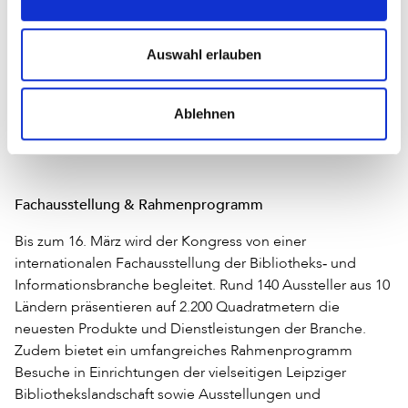
„Der Bibliothekskongress in Leipzig wird eine erste
Möglichkeit für Bibliothekarinnen und Bibliothekare in
Auswahl erlauben
unser beider Länder sein, Wissen und Ideen zu teilen, um
den Transformationsprozess von Bibliotheken und ihrer
Gemeinden voranzubringen.“, betonte Sari Feldman zum
Ablehnen
Abschluss ihres Beitrags.
Fachausstellung & Rahmenprogramm
Bis zum 16. März wird der Kongress von einer
internationalen Fachausstellung der Bibliotheks‐ und
Informationsbranche begleitet. Rund 140 Aussteller aus 10
Ländern präsentieren auf 2.200 Quadratmetern die
neuesten Produkte und Dienstleistungen der Branche.
Zudem bietet ein umfangreiches Rahmenprogramm
Besuche in Einrichtungen der vielseitigen Leipziger
Bibliothekslandschaft sowie Ausstellungen und