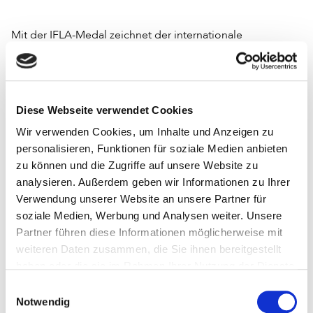
Mit der IFLA-Medal zeichnet der internationale
Bibliotheksverband Personen aus, die einen
herausragenden Beitrag zur IFLA oder zur internationalen
Bibliotheksarbeit geleistet haben.
https://www.ifla.org/honours-awards/ifla-medal
Diese Webseite verwendet Cookies
red / 29.8.2019
Wir verwenden Cookies, um Inhalte und Anzeigen zu
personalisieren, Funktionen für soziale Medien anbieten
zu können und die Zugriffe auf unsere Website zu
analysieren. Außerdem geben wir Informationen zu Ihrer
Verwendung unserer Website an unsere Partner für
Interessantes Thema?
soziale Medien, Werbung und Analysen weiter. Unsere
Teilen Sie diesen Artikel mit Kolleginnen und Kollegen:
Partner führen diese Informationen möglicherweise mit
weiteren Daten zusammen, die Sie ihnen bereitgestellt
haben oder die sie im Rahmen Ihrer Nutzung der Dienste
gesammelt haben.
Einwilligungsauswahl
Notwendig