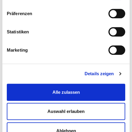
Präferenzen
Kommentare (15)
Jetzt kommentieren
Statistiken
Sortieren nach
Marketing
Details zeigen
l
lxbfYeaa
24.06.2026 / 21:59 Uhr
Alle zulassen
555
Reply
Auswahl erlauben
Ablehnen