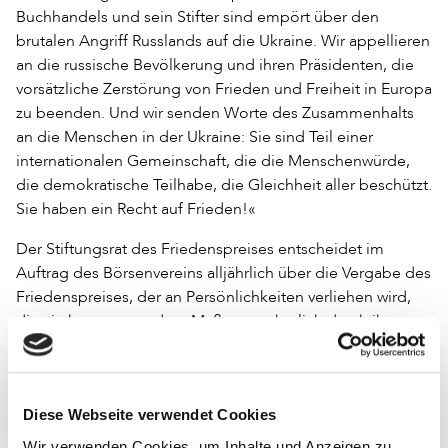
Buchhandels und sein Stifter sind empört über den
brutalen Angriff Russlands auf die Ukraine. Wir appellieren
an die russische Bevölkerung und ihren Präsidenten, die
vorsätzliche Zerstörung von Frieden und Freiheit in Europa
zu beenden. Und wir senden Worte des Zusammenhalts
an die Menschen in der Ukraine: Sie sind Teil einer
internationalen Gemeinschaft, die die Menschenwürde,
die demokratische Teilhabe, die Gleichheit aller beschützt.
Sie haben ein Recht auf Frieden!«
Der Stiftungsrat des Friedenspreises entscheidet im
Auftrag des Börsenvereins alljährlich über die Vergabe des
Friedenspreises, der an Persönlichkeiten verliehen wird,
die »in hervorragendem Maße vornehmlich durch ihre
Tätigkeit auf den Gebieten der Literatur, Wissenschaft und
Kunst zur Verwirklichung des Friedensgedankens
beigetragen« haben.
Diese Webseite verwendet Cookies
Zu den Preisträger*innen gehören Tsitsi Dangarembga
Wir verwenden Cookies, um Inhalte und Anzeigen zu