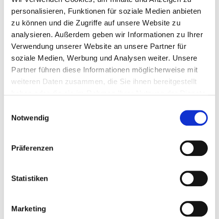
(2021), Amartya Sen (2020), Sebastião Salgado (2019),
personalisieren, Funktionen für soziale Medien anbieten
Aleida und Jan Assmann (2018), sowie in früheren Jahren
zu können und die Zugriffe auf unsere Website zu
unter anderem Swetlana Alexijewitsch (2013), Václav Havel
analysieren. Außerdem geben wir Informationen zu Ihrer
(1989) und Lew Kopelew (1981).
Verwendung unserer Website an unsere Partner für
soziale Medien, Werbung und Analysen weiter. Unsere
Partner führen diese Informationen möglicherweise mit
weiteren Daten zusammen, die Sie ihnen bereitgestellt
haben oder die sie im Rahmen Ihrer Nutzung der Dienste
gesammelt haben.
Einwilligungsauswahl
Notwendig
Interessantes Thema?
Präferenzen
Teilen Sie diesen Artikel mit Kolleginnen und Kollegen:
Statistiken
Marketing