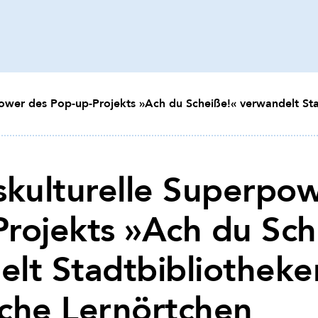
power des Pop-up-Projekts »Ach du Scheiße!« verwandelt Sta
skulturelle Superpo
rojekts »Ach du Sch
lt Stadtbibliotheke
sche Lernörtchen