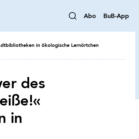
Abo
BuB-App
dtbibliotheken in ökologische Lernörtchen
wer des
eiße!«
n in