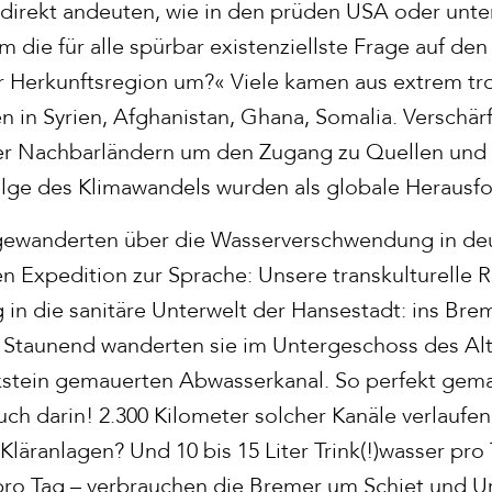
ndirekt andeuten, wie in den prüden USA oder unt
die für alle spürbar existenziellste Frage auf den 
er Herkunftsregion um?« Viele kamen aus extrem t
en in Syrien, Afghanistan, Ghana, Somalia. Verschä
nter Nachbarländern um den Zugang zu Quellen un
olge des Klimawandels wurden als globale Heraus
ingewanderten über die Wasserverschwendung in de
en Expedition zur Sprache: Unsere transkulturelle
 in die sanitäre Unterwelt der Hansestadt: ins Bre
taunend wanderten sie im Untergeschoss des Al
kstein gemauerten Abwasserkanal. So perfekt gema
ch darin! 2.300 Kilometer solcher Kanäle verlaufe
 Kläranlagen? Und 10 bis 15 Liter Trink(!)wasser pro
pro Tag – verbrauchen die Bremer um Schiet und Ur