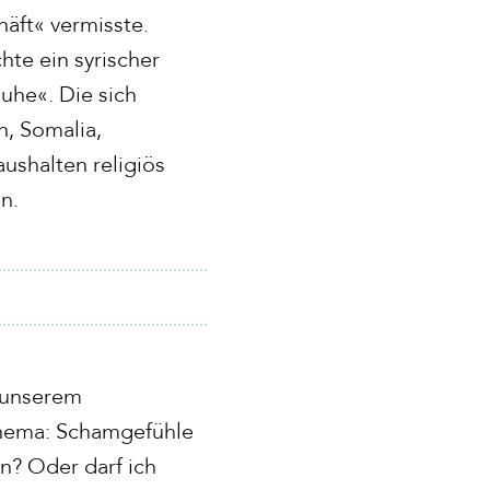
äft« vermisste.
hte ein syrischer
uhe«. Die sich
, Somalia,
ushalten religiös
en.
n unserem
Thema: Schamgefühle
n? Oder darf ich