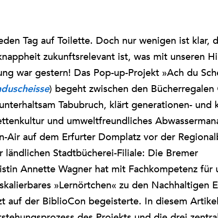
den Tag auf Toilette. Doch nur wenigen ist klar, 
nappheit zukunftsrelevant ist, was mit unseren Hi
ung war gestern! Das Pop-up-Projekt »Ach du Sch
) begeht zwischen den Bücherregalen 
chduscheisse
 unterhaltsam Tabubruch, klärt generationen- und 
ilettenkultur und umweltfreundliches Abwasserma
-Air auf dem Erfurter Domplatz vor der Regional
er ländlichen Stadtbücherei-Filiale: Die Bremer
listin Annette Wagner hat mit Fachkompetenz für 
skalierbares »Lernörtchen« zu den Nachhaltigen E
zt auf der BiblioCon begeisterte. In diesem Artike
tehungsprozess des Projekts und die drei zentra