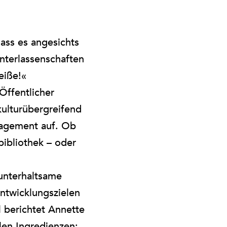
dass es angesichts
nterlassenschaften
eiße!«
Öffentlicher
kulturübergreifend
nagement auf. Ob
bibliothek – oder
unterhaltsame
ntwicklungszielen
l berichtet Annette
len Ingredienzen: