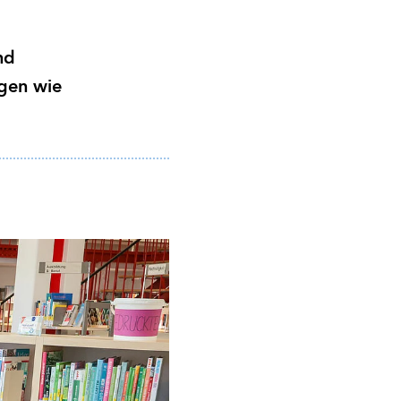
nd
gen wie