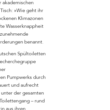
er akademischen
Tisch: »Wie geht ihr
rockenen Klimazonen
rfte Wasserknappheit
d zunehmende
forderungen benannt.
utschen Spültoiletten
 Recherchegruppe
mer
ten Pumpwerks durch
uert und aufrecht
n unter der gesamten
 Toilettengang – rund
in aus ihren