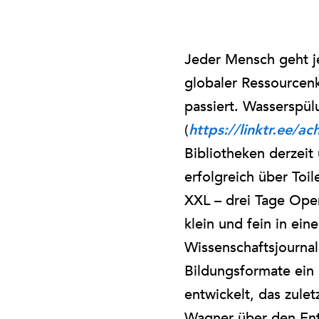
Jeder Mensch geht je
globaler Ressourcenk
passiert. Wasserspül
(
https://linktr.ee/a
Bibliotheken derzeit
erfolgreich über To
XXL – drei Tage Open
klein und fein in ein
Wissenschaftsjourna
Bildungsformate ein 
entwickelt, das zulet
Wagner über den Ents