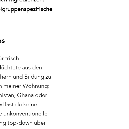
lgruppenspezifische
os
r frisch
lüchtete aus den
chern und Bildung zu
in meiner Wohnung:
nistan, Ghana oder
 »Hast du keine
ne unkonventionelle
lung top-down über