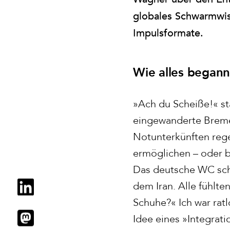
globales Schwarmwis
Impulsformate.
Wie alles begann
»Ach du Scheiße!« sta
eingewanderte Bremer
Notunterkünften rege
ermöglichen – oder 
Das deutsche WC schi
dem Iran. Alle fühlte
Schuhe?« Ich war rat
Idee eines »Integrat