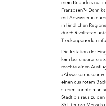
mein Bedürfnis nur i
Franzosen?« Dann kam 
mit Abwasser in eur
in ländlichen Region
durch Rivalitäten u
Trockenperioden inf
Die Irritation der E
kam bei unserer erst
machte einen Ausflug
»Abwassermuseum«. S
einen aus rotem Bac
stehen konnte man au
Stadt bis raus zu den
35 Liter pro Mensch 