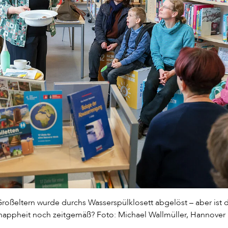
 Großeltern wurde durchs Wasserspülklosett abgelöst – aber ist 
appheit noch zeitgemäß? Foto: Michael Wallmüller, Hannover