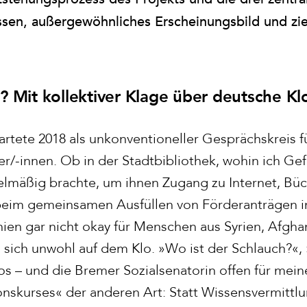
sen, außergewöhnliches Erscheinungsbild und zie
? Mit kollektiver Klage über deutsche Kl
rtete 2018 als unkonventioneller Gesprächskreis fü
/-innen. Ob in der Stadtbibliothek, wohin ich Gef
lmäßig brachte, um ihnen Zugang zu Internet, Bü
beim gemeinsamen Ausfüllen von Förderanträgen 
en gar nicht okay für Menschen aus Syrien, Afgha
n sich unwohl auf dem Klo. »Wo ist der Schlauch?«,
los – und die Bremer Sozialsenatorin offen für mei
ionskurses« der anderen Art: Statt Wissensvermitt