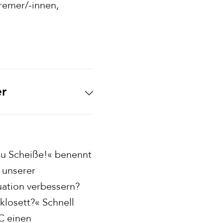
remer/-innen,
er
du Scheiße!« benennt
 unserer
tuation verbessern?
klosett?« Schnell
C einen