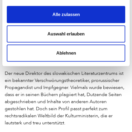
einzuschränken, von denen Minderheiten oder
Andersdenkende profitieren.
Alle zulassen
Auswahl erlauben
Verschwörungstheorien und
politische Einflussnahme in Medien
Ablehnen
und Kultur
Der neue Direktor des slowakischen Literaturzentrums ist
ein bekannter Verschwörungstheoretiker, prorussischer
Propagandist und Impfgegner. Vielmals wurde bewiesen,
dass er in seinen Büchern plagiiert hat, Dutzende Seiten
abgeschrieben und Inhalte von anderen Autoren
gestohlen hat. Doch sein Profil passt perfekt zum
rechtsradikalen Weltbild der Kulturministerin, die er
lautstark und treu unterstützt.