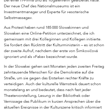
bei einer IT-Firma und als Yogalehrerin gearbeitet hatte.
Der neue Chef des Nationalmuseums ist ein
Investmentmanager und Experte für »esoterische
Selbstmassage«.
Aus Protest haben rund 185 000 Slowakinnen und
Slowaken eine Online-Petition unterzeichnet, die ich
gemeinsam mit drei Kolleginnen und Kollegen initiierte.
Sie fordert den Rücktritt der Kulturministerin – es ist schon
der zweite Aufruf, nachdem der erste von Šimkovičová
ignoriert und als »Fake« bezeichnet wurde.
In der Slowakei gehen seit Monaten jeden zweiten Freitag
zehntausende Menschen für die Demokratie auf die
Straße, um sie gegen das Erstarken rechter Kräfte zu
verteidigen. Auch der kulturelle Warnstreik dauert schon
monatelang an und bedeutet, dass nach fast jeder
Theatervorstellung, Lesung in der Bibliothek oder
Vernissage das Publikum in kurzen Ansprachen über die
aktuellen Ereignisse in der Kulturszene kritisch informiert