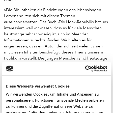
»Die Bibliotheken als Einrichtungen des lebenslangen
Lernens sollten sich mit diesen Themen
auseinandersetzen. Das Buch ›Die Hoax-Republik‹ hat uns
interessiert, weil wir wissen, dass es für viele Menschen
heutzutage sehr schwierig ist, sich im Meer der
Informationen zurechtzufinden. Wir hielten es für
angemessen, dass ein Autor, der sich seit vielen Jahren
mit diesen Inhalten beschäftigt, dieses Thema unserem
Publikum vorstellt. Die jungen Menschen sind heutzutage
sehr verletzlich«, erklärte Jana Dolanská, die mutige und
engagierte Direktorin der Bibliothek in Levoča.
Noch im März 2023 verlief der »Monat der slowakischen
Diese Webseite verwendet Cookies
Bibliotheken« unter dem Motto des Kampfes gegen Fake
News: »Wir wollen die Bibliotheken als einen Ort
Wir verwenden Cookies, um Inhalte und Anzeigen zu
präsentieren, an dem qualitativ hochwertige
personalisieren, Funktionen für soziale Medien anbieten
Informationen garantiert sind. Infolge der Pandemie gibt
zu können und die Zugriffe auf unsere Website zu
es viele Websites und Portale, auf denen ungeprüfte
analysieren. Außerdem geben wir Informationen zu Ihrer