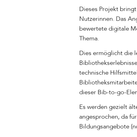
Dieses Projekt bring
Nutzerinnen. Das An
bewertete digitale M
Thema.
Dies ermöglicht die 
Bibliothekserlebniss
technische Hilfsmitt
Bibliotheksmitarbeite
dieser Bib-to-go-El
Es werden gezielt äl
angesprochen, da fü
Bildungsangebote (no