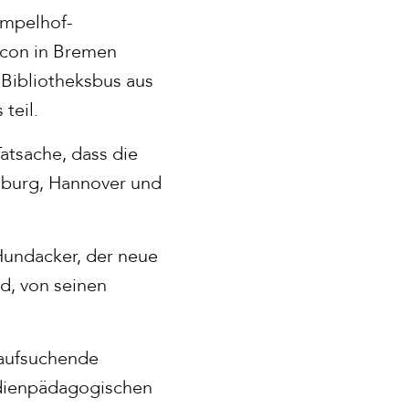
empelhof-
ocon in Bremen
 Bibliotheksbus aus
teil.
atsache, dass die
mburg, Hannover und
Hundacker, der neue
d, von seinen
 aufsuchende
edienpädagogischen