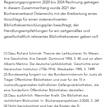
Regierungsprogramm 2020 bis 2024 Rechnung getragen.
In diesem Zusammenhang wurde 2021 der
Büchereiverband Österreichs mit der Erarbeitung eines
Vorschlags für einen österreichweiten
Bibliotheksentwicklungsplan beauftragt, der
Handlungsempfehlungen für ein zeitgemäßes und
gesellschaftlich relevantes Bibliothekswesen geben soll.
[1] Dazu Richard Schmidt: Theorie der Leihbücherei: Ihr Wesen,
ihre Geschichte, ihre Gestalt. Dortmund 1954, S. 80 und vor allem
Alberto Martino: Die deutsche Leihbibliothek. Geschichte einer
literarischen Institution (1756-1914). Wiesbaden 1990, S. 749ff.
[2] Bundesseitig fungiert nur das Bundesministerium für Justiz als
Träger Öffentlicher Bibliotheken und zwar für die 15 in
Justizvollzugsanstalten befindlichen Gefängnisbibliotheken, die
eine Sonderform Öffentlicher Bibliotheken darstellen.
[3] Dazu ausführlich: Maximilian Kralik: Die Bibliothek aus
rechtlichem Blickwinkel. In: Büchereiperspektiven 2/2020, S. 26f.
[4] Nicht berücksichtigt sind hier die Kosten der E-