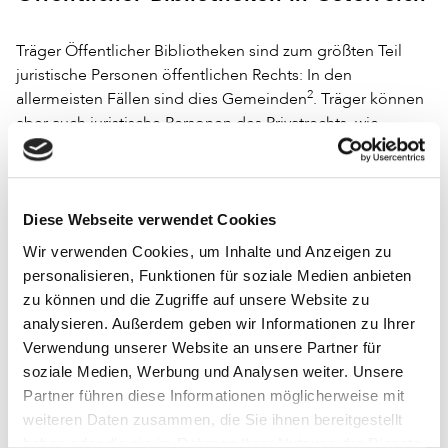
Träger Öffentlicher Bibliotheken sind zum größten Teil
juristische Personen öffentlichen Rechts: In den
2
allermeisten Fällen sind dies Gemeinden
. Träger können
aber auch juristische Personen des Privatrechts, wie
beispielsweise Vereine, sein. Darüber hinaus können auch
gesetzlich anerkannte Kirchen und
Religionsgemeinschaften als juristische Personen
3
öffentlichen Rechts Träger von Bibliotheken sein.
Diese Webseite verwendet Cookies
Wir verwenden Cookies, um Inhalte und Anzeigen zu
Im Jahr 2021 stellt sich die Trägerstruktur der Öffentlichen
personalisieren, Funktionen für soziale Medien anbieten
Bibliotheken Österreichs folgendermaßen dar:
zu können und die Zugriffe auf unsere Website zu
49,4 Prozent der Öffentlichen Bibliotheken stehen unter
analysieren. Außerdem geben wir Informationen zu Ihrer
ausschließlicher Trägerschaft einer Gebietskörperschaft
Verwendung unserer Website an unsere Partner für
(insgesamt 671 Bibliotheken, davon 656 unter alleiniger
soziale Medien, Werbung und Analysen weiter. Unsere
Trägerschaft einer Gemeinde). 213 Bibliotheken
Partner führen diese Informationen möglicherweise mit
(beziehungsweise 15,7 Prozent) befinden sich unter
weiteren Daten zusammen, die Sie ihnen bereitgestellt
ausschließlicher kirchlicher Trägerschaft. Eine kooperative
haben oder die sie im Rahmen Ihrer Nutzung der Dienste