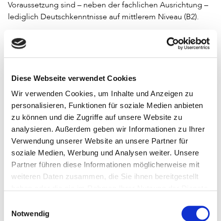
Voraussetzung sind – neben der fachlichen Ausrichtung –
lediglich Deutschkenntnisse auf mittlerem Niveau (B2).
Der zweiwöchige Kurs ist kostenlos und startet dieses Jahr
am 10. September. Der Kurs wird online durchgeführt.
Unterrichtssprache ist Deutsch.
Diese Webseite verwendet Cookies
Mehr Informationen zum Kurs auf Deutsch, Englisch,
hier
Spanisch, Ukrainisch und Polnisch gibt es
. Die
Wir verwenden Cookies, um Inhalte und Anzeigen zu
Anmeldung
ist ab sofort bis zum 2. September möglich.
personalisieren, Funktionen für soziale Medien anbieten
Newsletter
Es gibt auch einen aktuellen
zum Kurs.
zu können und die Zugriffe auf unsere Website zu
analysieren. Außerdem geben wir Informationen zu Ihrer
Initiiert und durchgeführt wird das Programm von
Verwendung unserer Website an unsere Partner für
Berufspraktikerinnen und -praktikern aus Bibliotheken,
soziale Medien, Werbung und Analysen weiter. Unsere
Hochschullehrerinnen und -lehrern an bibliotheks- und
Partner führen diese Informationen möglicherweise mit
informationswissenschaftlichen Fachbereichen, dem
weiteren Daten zusammen, die Sie ihnen bereitgestellt
Institut für
haben oder die sie im Rahmen Ihrer Nutzung der Dienste
gesammelt haben.
Bibliotheks- und Informationswissenschaft der Humboldt-
Einwilligungsauswahl
Notwendig
Universität zu Berlin, dem Berufsverband Bibliothek und