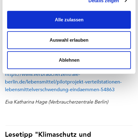
Details zeigen
Bibliotheken können so effektiv dazu beitragen,
Engagement für Nachhaltigkeit und Klimaschutz zu
Alle zulassen
fördern und ein partizipatives Angebot zu schaffen, das
Jung und Alt motiviert, klimafreundlich zu handeln, denn
jedes Lebensmittel, das aus der Verteilstation genommen
Auswahl erlauben
und verzehrt statt weggeworfen wird, bedeutet aktiven
Klima- und Ressourcenschutz.
Ablehnen
Weitere Infos zum Projekt gibt es hier:
https://www.verbraucherzentrale-
berlin.de/lebensmittel/pilotprojekt-verteilstationen-
lebensmittelverschwendung-eindaemmen-54863
Eva Katharina Hage (Verbraucherzentrale Berlin)
Lesetipp "Klimaschutz und