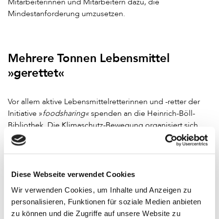
Mitarbeiterinnen und Mitarbeitern dazu, die
Mindestanforderung umzusetzen.
Mehrere Tonnen Lebensmittel
»gerettet«
Vor allem aktive Lebensmittelretterinnen und -retter der
Initiative »
foodsharing«
spenden an die Heinrich-Böll-
Bibliothek. Die Klimaschutz-Bewegung organisiert sich
über eine Online-Plattform (foodsharing.de) und holt in
kleinen Teams bei Supermärkten, Bäckereien oder
Gastronomiebetrieben überschüssige Lebensmittel ab.
Danach werden diese im Bekanntenkreis verteilt oder zu
Diese Webseite verwendet Cookies
Orten wie der Verteilstation gebracht. Auf diese Weise
Wir verwenden Cookies, um Inhalte und Anzeigen zu
werden mehrere Tonnen Lebensmittel »gerettet«.
personalisieren, Funktionen für soziale Medien anbieten
zu können und die Zugriffe auf unsere Website zu
Und auch bei den Nutzerinnen und Nutzern wird der