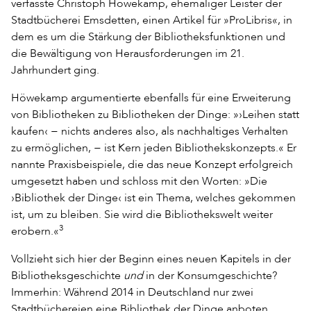
verfasste Christoph Höwekamp, ehemaliger Leister der
Stadtbücherei Emsdetten, einen Artikel für »ProLibris«, in
dem es um die Stärkung der Bibliotheksfunktionen und
die Bewältigung von Herausforderungen im 21.
Jahrhundert ging.
Höwekamp argumentierte ebenfalls für eine Erweiterung
von Bibliotheken zu Bibliotheken der Dinge: »›Leihen statt
kaufen‹ − nichts anderes also, als nachhaltiges Verhalten
zu ermöglichen, − ist Kern jeden Bibliothekskonzepts.« Er
nannte Praxisbeispiele, die das neue Konzept erfolgreich
umgesetzt haben und schloss mit den Worten: »Die
›Bibliothek der Dinge‹ ist ein Thema, welches gekommen
ist, um zu bleiben. Sie wird die Bibliothekswelt weiter
3
erobern.«
Vollzieht sich hier der Beginn eines neuen Kapitels in der
Bibliotheksgeschichte
und
in der Konsumgeschichte?
Immerhin: Während 2014 in Deutschland nur zwei
Stadtbüchereien eine Bibliothek der Dinge anboten,