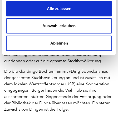
zu sein oder am Neukauf von Büchern sparen zu müssen?
Alle zulassen
Ja, denn es ist nicht notwendig und im Sinne der
Nachhaltigkeit sogar besser, wenn die Dinge nicht extra
neu eingekauft werden müssen.
Auswahl erlauben
In einem Fall wurde berichtet, dass Mitarbeitende der
Stadtbücherei freiwillig Dinge aus ihrem Haushalt oder
Ablehnen
den von Freunden in das Inventar einbrachten. Dies lässt
sich auf Angestellte der Stadt- oder Kreisverwaltung
ausdehnen oder auf die gesamte Stadtbevölkerung.
Die bib der dinge Bochum nimmt »Ding-Spenden« aus
der gesamten Stadtbevölkerung an und ist zusätzlich mit
dem lokalen Wertstoffentsorger (USB) eine Kooperation
eingegangen: Bürger haben die Wahl, ob sie ihre
aussortierten intakten Gegenstände der Entsorgung oder
der Bibliothek der Dinge überlassen möchten. Ein steter
Zuwachs von Dingen ist die Folge.