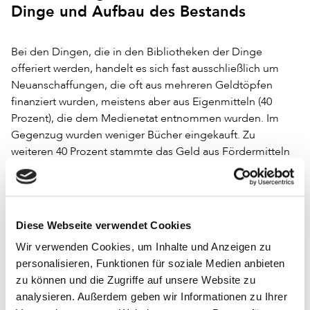
Dinge und Aufbau des Bestands
Bei den Dingen, die in den Bibliotheken der Dinge
offeriert werden, handelt es sich fast ausschließlich um
Neuanschaffungen, die oft aus mehreren Geldtöpfen
finanziert wurden, meistens aber aus Eigenmitteln (40
Prozent), die dem Medienetat entnommen wurden. Im
Gegenzug wurden weniger Bücher eingekauft. Zu
weiteren 40 Prozent stammte das Geld aus Fördermitteln
(von Stadt, Land oder Bund). Dabei handelte es sich in der
Regel um Einmalförderungen. In 17 Prozent der Fälle
wurden Spendengelder akquiriert (zum Beispiel vom
eigenen Förderverein oder der Kreissparkasse) und in 3
Diese Webseite verwendet Cookies
Prozent konnten Stiftungsmittel eingesetzt werden.
Wir verwenden Cookies, um Inhalte und Anzeigen zu
Je weniger Gelder eingeworben oder den Eigenmitteln
personalisieren, Funktionen für soziale Medien anbieten
entnommen werden konnten, desto kleiner der Bestand
zu können und die Zugriffe auf unsere Website zu
an Gebrauchsgegenständen. Handelt es sich bei den
analysieren. Außerdem geben wir Informationen zu Ihrer