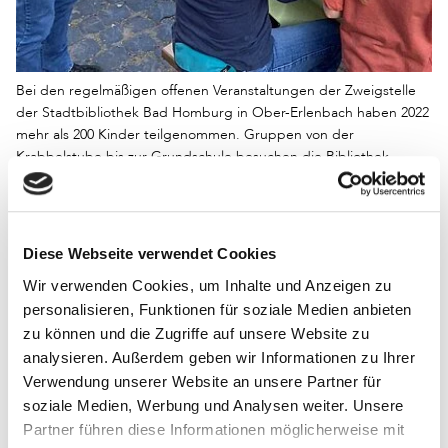
Bei den regelmäßigen offenen Veranstaltungen der Zweigstelle
der Stadtbibliothek Bad Homburg in Ober-Erlenbach haben 2022
mehr als 200 Kinder teilgenommen. Gruppen von der
Krabbelstube bis zur Grundschule besuchen die Bibliothek
regelmäßig.
Ein Schwerpunkt bildet die Arbeit für und mit Kindern, da
Diese Webseite verwendet Cookies
sie die Botschafter in die Familien sind. In
Zusammenarbeit mit den Nachbarn und den
Wir verwenden Cookies, um Inhalte und Anzeigen zu
ortsansässigen Vereinen gilt es, neue Vernetzungen
personalisieren, Funktionen für soziale Medien anbieten
herzustellen und damit ein vielfältiges Angebot zu
zu können und die Zugriffe auf unsere Website zu
schaffen.
analysieren. Außerdem geben wir Informationen zu Ihrer
Verwendung unserer Website an unsere Partner für
Im Erdgeschoss treffen sich regelmäßig Lernende oder
soziale Medien, Werbung und Analysen weiter. Unsere
Planungsgruppen des Mehrgenerationenprojekts. In den
Partner führen diese Informationen möglicherweise mit
Vormittagsstunden wird der Raum auch als Alternative zum