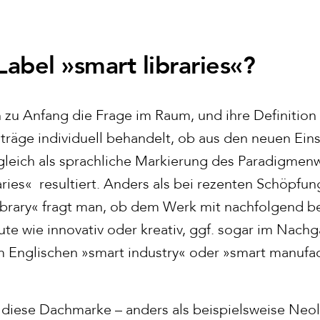
Label »smart libraries«?
h zu Anfang die Frage im Raum, und ihre Definition
iträge individuell behandelt, ob aus den neuen Ein
leich als sprachliche Markierung des Paradigmenw
aries«
resultiert. Anders als bei rezenten Schöpfu
library« fragt man, ob dem Werk mit nachfolgend be
bute wie innovativ oder kreativ, ggf. sogar im Nachg
im Englischen »smart industry« oder »smart manufa
ft diese Dachmarke – anders als beispielsweise Ne