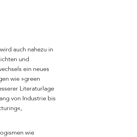
 wird auch nahezu in
sichten und
echsels ein neues
ngen wie »green
sserer Literaturlage
ang von Industrie bis
cturing«,
ologismen wie