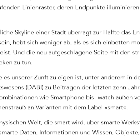
aufenden Linienraster, deren Endpunkte illuminiere
che Skyline einer Stadt überragt zur Hälfte das E
ein, hebt sich weniger ab, als es sich einbetten m
ist. Und die neu aufgeschlagene Seite mit den st
heken zu tun.
e es unserer Zunft zu eigen ist, unter anderem in 
swesens (DABI) zu Beiträgen der letzten zehn Jahre
ombinationen wie Smartphone bis -watch außen vor
enstrauß an Varianten mit dem Label »smart«.
hysischen Welt, die smart wird, über smarte Werks
smarte Daten, Informationen und Wissen, Objekte, 