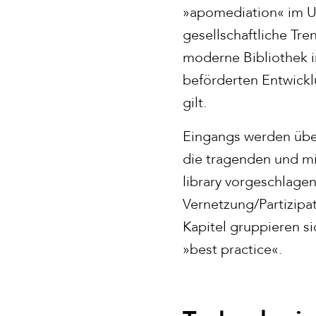
»apomediation« im Um
gesellschaftliche Tre
moderne Bibliothek in
beförderten Entwickl
gilt.
Eingangs werden über
die tragenden und mi
library vorgeschlagen.
Vernetzung/Partizipa
Kapitel gruppieren s
»best practice«.