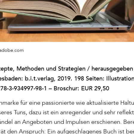
k.adobe.com
nzepte, Methoden und Strategien / herausgegeben
baden: b.i.t.verlag, 2019. 198 Seiten: Illustration
978-3-934997-98-1 – Broschur: EUR 29,50
hmarke für eine passionierte wie aktualisierte Hal
seres Tuns, dazu ist ein anregender und sehr refle
ündel an Angeboten und Impulsen erschienen. Bereit
rrät den Anspruch: Ein aufgeschlagenes Buch ist be