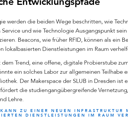
che Entwicklungspfade
ie werden die beiden Wege beschritten, wie Tech
n Service und wie Technologie Ausgangspunkt sein 
eren. Beacons, wie früher RFID, können als ein Be
uen lokalbasierten Dienstleistungen im Raum verhel
t dem Trend, eine offene, digitale Probierstube z
önnte ein solches Labor zur allgemeinen Teilhabe e
bliothek. Der Makerspace der SLUB in Dresden ist e
rdert die studiengangübergreifende Vernetzung, 
und Lehre.
 KANN ZU EINER NEUEN INFRASTRUKTUR 
IERTEN DIENSTLEISTUNGEN IM RAUM VE