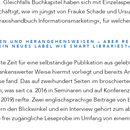
. Gleichfalls Buchkapitel haben sich mit Einzelasp
schäftigt, wie im jüngst von Frauke Schade und Urs
axishandbuch Informationsmarketing«, für welches
TEN UND HERANGEHENSWEISEN – ABER RE
EIN NEUES LABEL WIE SMART LIBRARIES?
e Zeit für eine selbständige Publikation aus geleb
nkenswerter Weise hiermit vorliegt und bereits An
e fand. Das auf zweihundert Seiten im broschier
 was seit ca. 2016 in Seminaren und auf Konferenz
2019) reifte. Zwei englischsprachige Beiträge von
rn den Blickwinkel und ein Interview gehört zum 
 frei zugängliche Leseprobe im Umfang von einem 