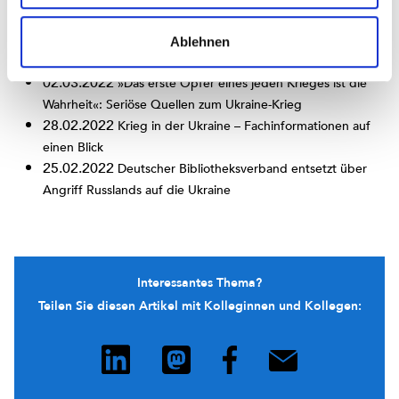
Ukraine
23.03.2022
Stellungnahme zum Ukraine-Krieg: IFLA
Ablehnen
schließt russische Mitglieder nicht aus
02.03.2022
»Das erste Opfer eines jeden Krieges ist die
Wahrheit«: Seriöse Quellen zum Ukraine-Krieg
28.02.2022
Krieg in der Ukraine – Fachinformationen auf
einen Blick
25.02.2022
Deutscher Bibliotheksverband entsetzt über
Angriff Russlands auf die Ukraine
Interessantes Thema?
Teilen Sie diesen Artikel mit Kolleginnen und Kollegen: