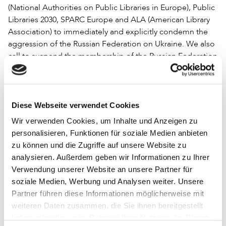
(National Authorities on Public Libraries in Europe), Public
Libraries 2030, SPARC Europe and ALA (American Library
Association) to immediately and explicitly condemn the
aggression of the Russian Federation on Ukraine. We also
call to suspend the membership of the Russian Federation
in all international library organizations.
We all share common goals and values, and we commit to
continue creating an inclusive information and cultural
Diese Webseite verwendet Cookies
space that is free from misinformation, lies, hatred and
Wir verwenden Cookies, um Inhalte und Anzeigen zu
war, and open to all. Let us use all tools at our disposal to
personalisieren, Funktionen für soziale Medien anbieten
win the information warfare. Libraries mean freedom.
zu können und die Zugriffe auf unsere Website zu
Libraries are the gateway to the future.
analysieren. Außerdem geben wir Informationen zu Ihrer
We all must and can contribute to strengthen democracy.
Verwendung unserer Website an unsere Partner für
All responsible people must understand that if we do not
soziale Medien, Werbung und Analysen weiter. Unsere
stop Russia’s impertinent aggression in Ukraine, everyone
Partner führen diese Informationen möglicherweise mit
would find themselves in the face of calamity.
weiteren Daten zusammen, die Sie ihnen bereitgestellt
haben oder die sie im Rahmen Ihrer Nutzung der Dienste
The slogan »For Your Freedom and Ours!« is more