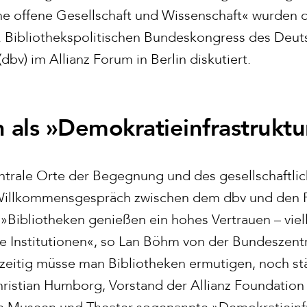
e offene Gesellschaft und Wissenschaft« wurden d
. Bibliothekspolitischen Bundeskongress des Deu
dbv) im Allianz Forum in Berlin diskutiert.
n als »Demokratieinfrastrukt
ntrale Orte der Begegnung und des gesellschaftlic
Willkommensgespräch zwischen dem dbv und den 
»Bibliotheken genießen ein hohes Vertrauen – viel
 Institutionen«, so Lan Böhm von der Bundeszentra
hzeitig müsse man Bibliotheken ermutigen, noch stä
hristian Humborg, Vorstand der Allianz Foundation 
h Museen und Theater sogenannte »Demokratieinfr