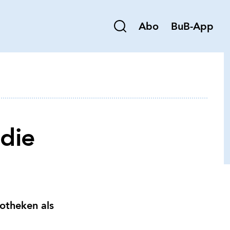
Abo
BuB-App
 die
iotheken als