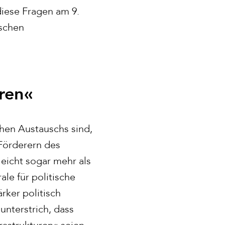
iese Fragen am 9.
tschen
uren«
hen Austauschs sind,
Förderern des
leicht sogar mehr als
le für politische
rker politisch
unterstrich, dass
astrukturen« seien.