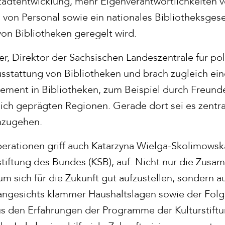
Stadtentwicklung, mehr Eigenverantwortlichkeiten v
 von Personal sowie ein nationales Bibliotheksgese
on Bibliotheken geregelt wird.
er, Direktor der Sächsischen Landeszentrale für pol
usstattung von Bibliotheken und brach zugleich ein
ment in Bibliotheken, zum Beispiel durch Freunde
lich geprägten Regionen. Gerade dort sei es zentr
nzugehen.
rationen griff auch Katarzyna Wielga-Skolimowska
stiftung des Bundes (KSB), auf. Nicht nur die Zusa
 um sich für die Zukunft gut aufzustellen, sondern a
angesichts klammer Haushaltslagen sowie der Fol
us den Erfahrungen der Programme der Kulturstift