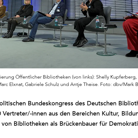
ierung Öffentlicher Bibliotheken (von links): Shelly Kupferberg,
Marc Elxnat, Gabriele Schulz und Antje Theise. Foto: dbv/Mark B
politischen Bundeskongress des Deutschen Biblio
0 Vertreter/-innen aus den Bereichen Kultur, Bild
le von Bibliotheken als Brückenbauer für Demokrat