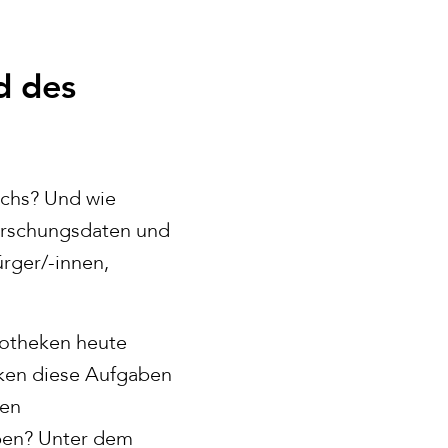
d des
schs? Und wie
Forschungsdaten und
rger/-innen,
iotheken heute
eken diese Aufgaben
hen
ben? Unter dem