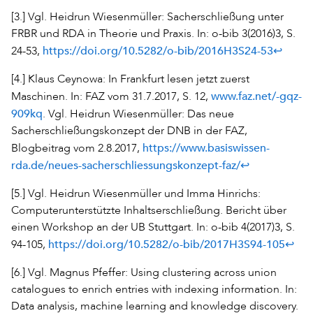
[3.] Vgl. Heidrun Wiesenmüller: Sacherschließung unter
FRBR und RDA in Theorie und Praxis. In: o-bib 3(2016)3, S.
https://doi.org/10.5282/o-bib/2016H3S24-53
↩
24-53,
[4.] Klaus Ceynowa: In Frankfurt lesen jetzt zuerst
www.faz.net/-gqz-
Maschinen. In: FAZ vom 31.7.2017, S. 12,
909kq
. Vgl. Heidrun Wiesenmüller: Das neue
Sacherschließungskonzept der DNB in der FAZ,
https://www.basiswissen-
Blogbeitrag vom 2.8.2017,
rda.de/neues-sacherschliessungskonzept-faz/
↩
[5.] Vgl. Heidrun Wiesenmüller und Imma Hinrichs:
Computerunterstützte Inhaltserschließung. Bericht über
einen Workshop an der UB Stuttgart. In: o-bib 4(2017)3, S.
https://doi.org/10.5282/o-bib/2017H3S94-105
↩
94-105,
[6.] Vgl. Magnus Pfeffer: Using clustering across union
catalogues to enrich entries with indexing information. In:
Data analysis, machine learning and knowledge discovery.