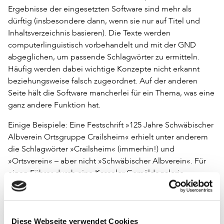
Ergebnisse der eingesetzten Software sind mehr als
dürftig (insbesondere dann, wenn sie nur auf Titel und
Inhaltsverzeichnis basieren). Die Texte werden
computerlinguistisch vorbehandelt und mit der GND
abgeglichen, um passende Schlagwörter zu ermitteln.
Häufig werden dabei wichtige Konzepte nicht erkannt
beziehungsweise falsch zugeordnet. Auf der anderen
Seite hält die Software mancherlei für ein Thema, was eine
ganz andere Funktion hat.
Einige Beispiele: Eine Festschrift »125 Jahre Schwäbischer
Albverein Ortsgruppe Crailsheim« erhielt unter anderem
die Schlagwörter »Crailsheim« (immerhin!) und
»Ortsverein« – aber nicht »Schwäbischer Albverein«. Für
einen Führer durch eine Kasseler Gemäldegalerie
(»Provenienzgeschichten : Gemäldegalerie Alte Meister
Schloss Wilhelmshöhe«) bietet uns die Software
»Geschoss «, »Meister«, »Gemäldegalerie« und
»Spanisch«. Auch hier wurde die Körperschaft nicht
Diese Webseite verwendet Cookies