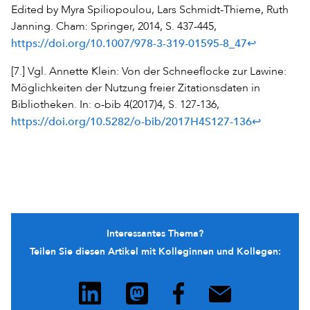
Edited by Myra Spiliopoulou, Lars Schmidt-Thieme, Ruth
Janning. Cham: Springer, 2014, S. 437-445,
https://doi.org/10.1007/978-3-319-01595-8_47
↩
[7.] Vgl. Annette Klein: Von der Schneeflocke zur Lawine:
Möglichkeiten der Nutzung freier Zitationsdaten in
Bibliotheken. In: o-bib 4(2017)4, S. 127-136,
https://doi.org/10.5282/o-bib/2017H4S127-136
↩
Interessantes Thema?
Teilen Sie diesen Artikel mit Kolleginnen und Kollegen: