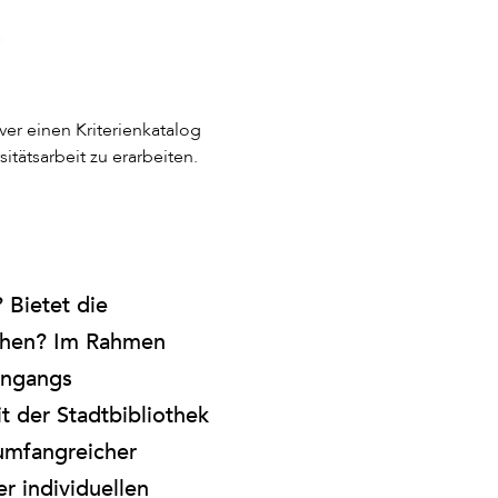
r einen Kriterienkatalog
itätsarbeit zu erarbeiten.
 Bietet die
schen? Im Rahmen
engangs
 der Stadtbibliothek
umfangreicher
er individuellen