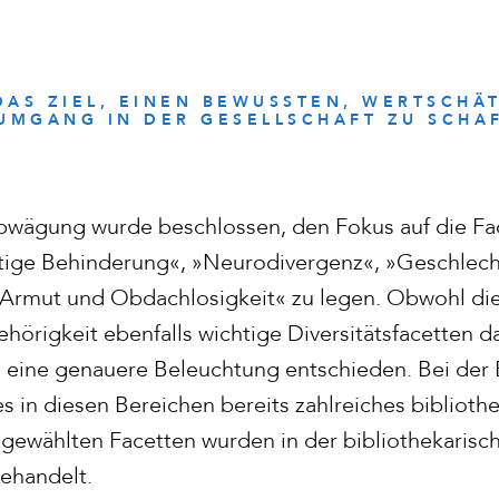
 DAS ZIEL, EINEN BEWUSSTEN, WERTSCH
UMGANG IN DER GESELLSCHAFT ZU SCHA
wägung wurde beschlossen, den Fokus auf die Fac
ige Behinderung«, »Neurodivergenz«, »Geschlecht
Armut und Obdachlosigkeit« zu legen. Obwohl die
hörigkeit ebenfalls wichtige Diversitätsfacetten dar
 eine genauere Beleuchtung entschieden. Bei der
es in diesen Bereichen bereits zahlreiches biblioth
sgewählten Facetten wurden in der bibliothekarisch
behandelt.