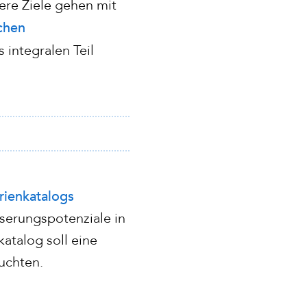
ere Ziele gehen mit
chen
 integralen Teil
erienkatalogs
sserungspotenziale in
katalog soll eine
uchten.