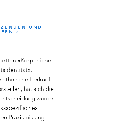
ÄTZENDEN UND
FFEN.«
etten »Körperliche
sidentität«,
 ethnische Herkunft
stellen, hat sich die
 Entscheidung wurde
eksspezifisches
en Praxis bislang