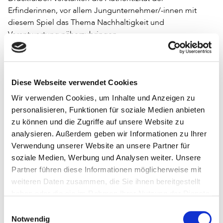
Erfinderinnen, vor allem Jungunternehmer/-innen mit
diesem Spiel das Thema Nachhaltigkeit und
Verantwortung näherzubringen.
Welchen Beitrag kann dieses Spiel zu den Themen
Nachhaltigkeit und Umweltschutz in Bibliotheken leisten?
Inspiration! Ideenfindung und ein spielerischer Ansatz,
Diese Webseite verwendet Cookies
der motiviert und Optimismus verbreitet! Alles
Wir verwenden Cookies, um Inhalte und Anzeigen zu
Indikatoren, die bedeutsam sind für verantwortungsvolles
personalisieren, Funktionen für soziale Medien anbieten
Handeln und vor allem: um dranzubleiben und sich bei
zu können und die Zugriffe auf unsere Website zu
Zielkonflikten nicht entmutigen zu lassen! Ganzheitliche
analysieren. Außerdem geben wir Informationen zu Ihrer
Betrachtungen mithilfe von Problem- und
Verwendung unserer Website an unsere Partner für
Eigenschaftskarten: Eine zunächst ungewöhnliche
soziale Medien, Werbung und Analysen weiter. Unsere
Herangehensweise, aber hilfreich, um auch hier über den
Partner führen diese Informationen möglicherweise mit
eigenen Tellerrand zu schauen und sich Lösungen zu
weiteren Daten zusammen, die Sie ihnen bereitgestellt
suchen, die augenscheinlich nicht direkt im Arbeitsalltag
haben oder die sie im Rahmen Ihrer Nutzung der Dienste
sichtbar sind.
gesammelt haben.
Einwilligungsauswahl
Zudem gibt es in den Bereichen Wirtschaft – Umwelt –
Notwendig