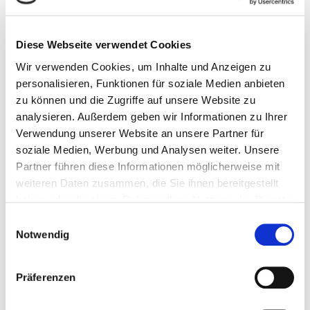
Bibliotheken sind prädestiniert dafür, Teil dieser digitalen
Kompetenzoffensive zu sein: Gerade angesichts der
Diese Webseite verwendet Cookies
generationsübergreifenden Zielsetzung muss die
Wir verwenden Cookies, um Inhalte und Anzeigen zu
Bundesregierung Bibliotheken als wohnortnahe,
personalisieren, Funktionen für soziale Medien anbieten
barrierefreie Lernorte für Menschen aller Altersgruppen
zu können und die Zugriffe auf unsere Website zu
systematisch in Planung und Umsetzung einbinden. Die zu
analysieren. Außerdem geben wir Informationen zu Ihrer
erwartende Verortung der Kompetenzoffensive im
Verwendung unserer Website an unsere Partner für
Bundesministerium für Bildung, Familie, Senioren, Frauen
soziale Medien, Werbung und Analysen weiter. Unsere
und Jugend (BMBFSFJ) bietet hierfür strukturell günstige
Partner führen diese Informationen möglicherweise mit
Voraussetzungen, da dort sowohl Bildung als auch
weiteren Daten zusammen, die Sie ihnen bereitgestellt
gesellschaftspolitische Themen wie Digitalisierung und
haben oder die sie im Rahmen Ihrer Nutzung der Dienste
Teilhabe zusammengedacht werden.
gesammelt haben.
Einwilligungsauswahl
Notwendig
Neue Ressortstrukturen: Das BMBFSFJ
Präferenzen
als ein Schlüsselressort für
Bibliotheken