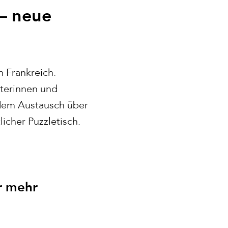
 – neue
n Frankreich.
iterinnen und
 dem Austausch über
icher Puzzletisch.
ür mehr