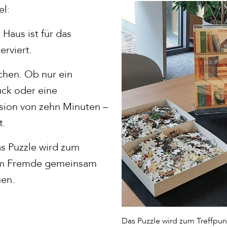
el:
m Haus ist für das
erviert.
chen. Ob nur ein
ück oder eine
ssion von zehn Minuten –
t.
s Puzzle wird zum
dem Fremde gemeinsam
uen.
Das Puzzle wird zum Treffpu