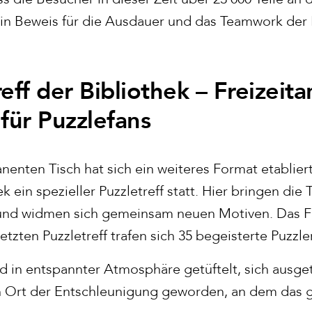
in Beweis für die Ausdauer und das Teamwork der K
eff der Bibliothek – Freizei
ür Puzzlefans
nenten Tisch hat sich ein weiteres Format etablier
ek ein spezieller Puzzletreff statt. Hier bringen die
 und widmen sich gemeinsam neuen Motiven. Das F
ten Puzzletreff trafen sich 35 begeisterte Puzzler
rd in entspannter Atmosphäre getüftelt, sich ausge
 ein Ort der Entschleunigung geworden, an dem da