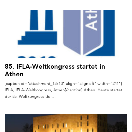
85. IFLA-Weltkongress startet in
Athen
[caption id="attachment_13713" align="alignleft" width="241"]
IFLA, IFLA-Weltkongress, Athen[/caption] Athen. Heute startet
der 85. Weltkongress der…