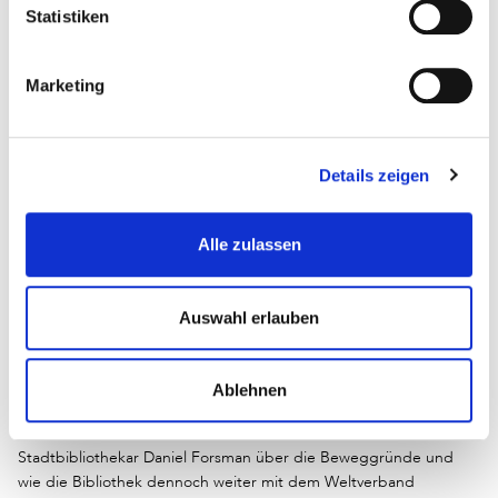
Dubai als Austragungsort für den
Statistiken
IFLA-Weltkongress 2024
Der Berufsverband Information Bibliothek bezieht Stellung und
Marketing
verurteilt die Entscheidung der IFLA, den Weltkongress 2024 in
Dubai austragen zu wollen.
Details zeigen
Alle zulassen
Auswahl erlauben
Stadtbibliothek Stockholm tritt aus
Ablehnen
IFLA aus
Stadtbibliothekar Daniel Forsman über die Beweggründe und
wie die Bibliothek dennoch weiter mit dem Weltverband