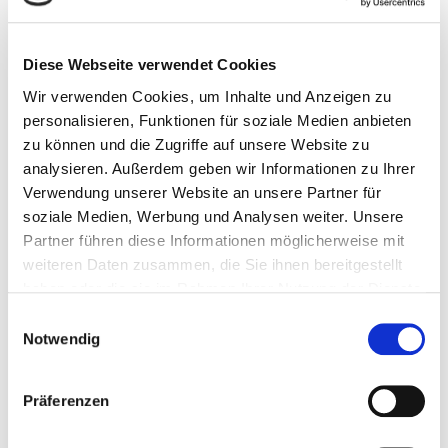
IFLA-Entscheidung sorgt für
Diese Webseite verwendet Cookies
Empörung
Wir verwenden Cookies, um Inhalte und Anzeigen zu
personalisieren, Funktionen für soziale Medien anbieten
Der Weltverband IFLA will den World Library and Information
zu können und die Zugriffe auf unsere Website zu
Congress (WLIC) 2024 in Dubai austragen. Die IFLA-Mitglieder
analysieren. Außerdem geben wir Informationen zu Ihrer
laufen Sturm gegen diese Entscheidung.
Verwendung unserer Website an unsere Partner für
soziale Medien, Werbung und Analysen weiter. Unsere
Partner führen diese Informationen möglicherweise mit
weiteren Daten zusammen, die Sie ihnen bereitgestellt
haben oder die sie im Rahmen Ihrer Nutzung der Dienste
gesammelt haben.
Einwilligungsauswahl
Notwendig
Präferenzen
Stellungnahme des BIB zur Wahl von