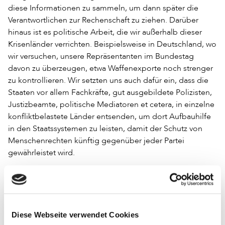
diese Informationen zu sammeln, um dann später die
Verantwortlichen zur Rechenschaft zu ziehen. Darüber
hinaus ist es politische Arbeit, die wir außerhalb dieser
Krisenländer verrichten. Beispielsweise in Deutschland, wo
wir versuchen, unsere Repräsentanten im Bundestag
davon zu überzeugen, etwa Waffenexporte noch strenger
zu kontrollieren. Wir setzten uns auch dafür ein, dass die
Staaten vor allem Fachkräfte, gut ausgebildete Polizisten,
Justizbeamte, politische Mediatoren et cetera, in einzelne
konfliktbelastete Länder entsenden, um dort Aufbauhilfe
in den Staatssystemen zu leisten, damit der Schutz von
Menschenrechten künftig gegenüber jeder Partei
gewährleistet wird.
Wodurch entstehen diese Konflikte überhaupt?
Es gibt zwar keine Antwort, die pauschal für jeden Konflikt
gilt, aber wir stellen fest, dass viele Konflikte aus
Diese Webseite verwendet Cookies
vorherigen Menschenrechtsverletzungen hervorgehen.