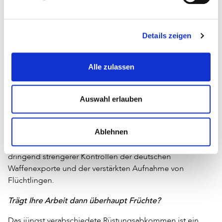
Ganz sicher nicht. Die deutsche Regierung nimmt sich
zwar gewisser Themen an. Sie setzt sich etwa dafür ein,
Details zeigen
dass Kulturgüter, die gebrandschatzt wurden, nicht mehr
auf einem öffentlichen Markt verkauft werden können. Das
soll verhindern, dass der IS beispielsweise Gelder daraus
Alle zulassen
bezieht, dass im Museum von Mossul irgendwelche 3000
Jahre alte assyrische Skulpturen geraubt und verkauft
werden. Das ist nur ein Tropfen auf den heißen Stein. Wir
Auswahl erlauben
bekommen Schulterklopfer für unsere Arbeit, aber
letztlich passiert seitens der Bundesregierung zu wenig.
Ablehnen
Oft sind menschenrechtliche und wirtschaftliche
Interessen für die Politik nicht vereinbar. Es bedarf jedoch
dringend strengerer Kontrollen der deutschen
Waffenexporte und der verstärkten Aufnahme von
Flüchtlingen.
Trägt Ihre Arbeit dann überhaupt Früchte?
Das jüngst verabschiedete Rüstungsabkommen ist ein