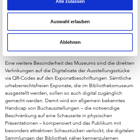
Alle zulassen
Traditionsverlag Simon Schropp produzierten Exemplars
und ein multimediales »Lebendes Buch«, das auf dem
Berliner Exemplar der Gutenberg-Bibel basiert. Mittels
Auswahl erlauben
einer aufwendigen multimedialen Produktion werden hier
Einblicke in die Entstehung, Herstellung und Verbreitung
Ablehnen
dieses herausragenden Dokuments der Buchgeschichte
gegeben.
Eine weitere Besonderheit des Museums sind die direkten
Verlinkungen auf die Digitalisate der Ausstellungsstücke
via QR-Codes auf den Exponatbeschriftungen. Sämtliche
urheberrechtsfreien Exponate, die im Bibliotheksmuseum
ausgestellt werden, sollen so auch digital zugänglich
gemacht werden. Damit wird ein allgemein bekanntes
Handicap von Buchausstellungen – die notwendige
Beschränkung auf eine Schauseite in physischen
Präsentationen – kompensiert und das Publikum mit
besonders attraktiven Schaustücken verlockt, die digitalen
Sammlungen der Bibliothek näher kennenzulernen.