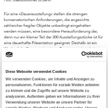
Foto: Staatsbibliothek zu Berlin
Für eine »Dauerausstellung« stellen die strengen
konservatorischen Anforderungen, die angesichts
zahlreicher fragiler Objekte unbedingt eingehalten
werden müssen, eine besondere Herausforderung dar,
denn nur ein kleiner Teil der 300 Ausstellungsstücke ist für
eine dauerhafte Präsentation geeignet. Deshalb ist ein
Wechsel der Exponate in einem Turnus von circa drei
Monaten vorgesehen, wobei die spezifische Verweildauer
von diversen Faktoren wie dem Erhaltungszustand und der
Lichtempfindlichkeit der Exponate abhängt und von den
Diese Webseite verwendet Cookies
bestandsführenden Abteilungen in enger Abstimmung
mit den Restauratorinnen festgelegt wird. Auch in dieser
Wir verwenden Cookies, um Inhalte und Anzeigen zu
Beziehung trifft die Bezeichnung Schaufenster zu – die
personalisieren, Funktionen für soziale Medien anbieten
Ausstellung muss ständig »umdekoriert« werden. Im
zu können und die Zugriffe auf unsere Website zu
Rahmen der Grundkonzeption werden mehrmals im Jahr
analysieren. Außerdem geben wir Informationen zu Ihrer
neue Exponate zu sehen sein, Besucherinnen und
Verwendung unserer Website an unsere Partner für
Besucher werden also auf eine sich ständig wandelnde
soziale Medien, Werbung und Analysen weiter. Unsere