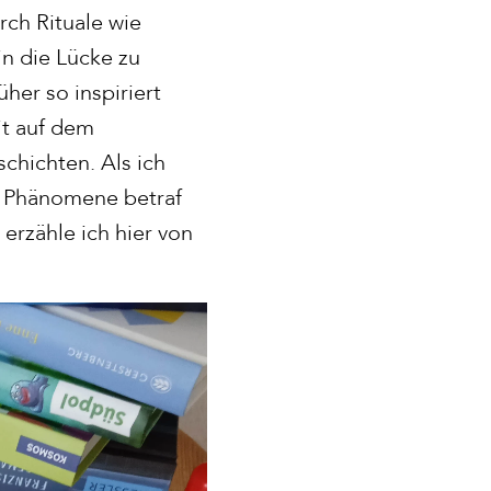
rch Rituale wie
in die Lücke zu
her so inspiriert
it auf dem
chichten. Als ich
e Phänomene betraf
 erzähle ich hier von