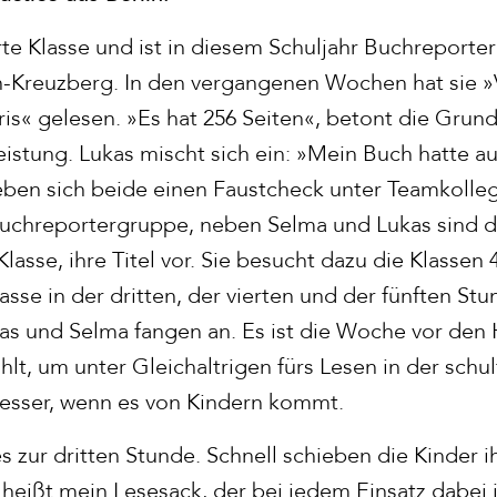
rte Klasse und ist in diesem Schuljahr Buchreporter
n-Kreuzberg. In den vergangenen Wochen hat sie »V
is« gelesen. »Es hat 256 Seiten«, betont die Grund
 Leistung. Lukas mischt sich ein: »Mein Buch hatte a
eben sich beide einen Faustcheck unter Teamkolle
 Buchreportergruppe, neben Selma und Lukas sind d
lasse, ihre Titel vor. Sie besucht dazu die Klassen 
lasse in der dritten, der vierten und der fünften St
kas und Selma fangen an. Es ist die Woche vor den 
t, um unter Gleichaltrigen fürs Lesen in der schulf
esser, wenn es von Kindern kommt.
 zur dritten Stunde. Schnell schieben die Kinder i
heißt mein Lesesack, der bei jedem Einsatz dabei i