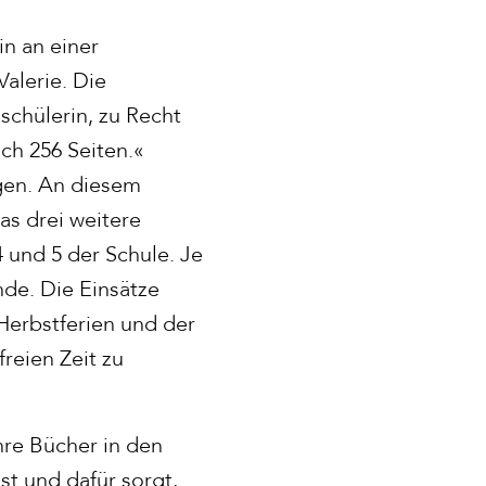
in an einer
alerie. Die
schülerin, zu Recht
uch 256 Seiten.«
gen. An diesem
as drei weitere
4 und 5 der Schule. Je
unde. Die Einsätze
Herbstferien und der
reien Zeit zu
hre Bücher in den
st und dafür sorgt,