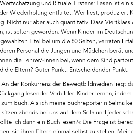
 Wertschätzung und Rituale. Erstens: Lesen ist ein s
der Wiederholung entfaltet. Wer liest, produziert 
g. Nicht nur aber auch quantitativ. Dass Viertklässl
n, ist selten geworden. Wenn Kinder im Deutschun
e gewählten Titel bei um die 80 Seiten, verraten Er
, deren Personal die Jungen und Mädchen berät und
nen die Lehrer/-innen bei, wenn dem Kind partout 
nd die Eltern? Guter Punkt. Entscheidender Punkt.
. An der Konkurrenz der Bewegtbildmedien liegt das
r Rückgang lesender Vorbilder. Kinder lernen, inde
ff zum Buch. Als ich meine Buchreporterin Selma k
sitzen abends bei uns auf dem Sofa und jeder scha
llte ich dann ein Buch lesen?« Die Frage ist berec
en, sie ihren Eltern einmal selbst zu stellen. Mein