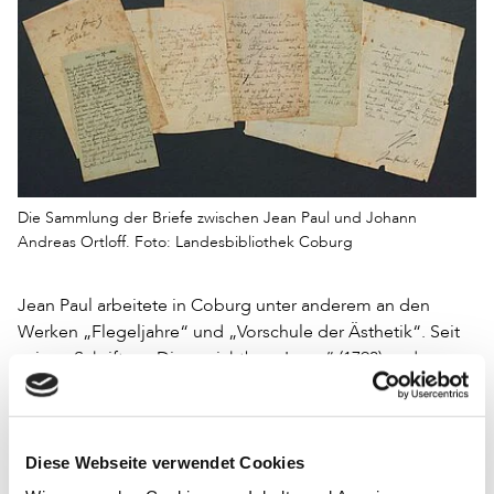
Die Sammlung der Briefe zwischen Jean Paul und Johann
Andreas Ortloff. Foto: Landesbibliothek Coburg
Jean Paul arbeitete in Coburg unter anderem an den
Werken „Flegeljahre“ und „Vorschule der Ästhetik“. Seit
seinen Schriften „Die unsichtbare Loge“ (1793) und
„Hesperus“ (1795) war Jean Paul ein berühmter und
vielgelesener Schriftsteller. Sein unstetes Leben hatte ihn
aus der oberfränkischen Provinz zunächst nach Leipzig,
Diese Webseite verwendet Cookies
Weimar und Berlin geführt. Später wohnte er mit seiner
Familie in Meiningen und Coburg, ehe er sich dauerhaft in