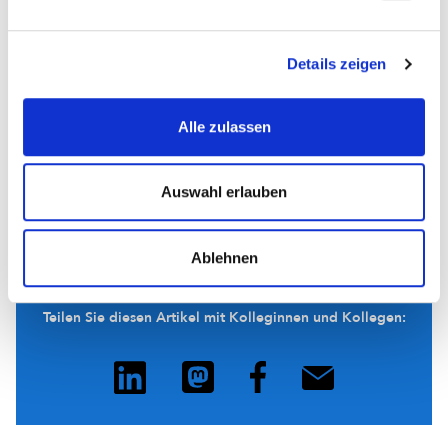
Kunstsammlungen der Veste Coburg
den
vorhandenen
Briefe Jean Pauls. Zusammen mit den an der
Landesbibliothek Coburg in hoher Zahl vorhandenen
Details zeigen
frühen Drucken markieren sie die bleibende Bedeutung
des Schriftstellers für Coburg.
Alle zulassen
Auswahl erlauben
Ablehnen
Interessantes Thema?
Teilen Sie diesen Artikel mit Kolleginnen und Kollegen: