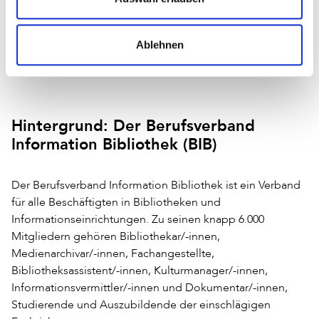
„WIR BRAUCHEN DIE DEMOKRATIE – ABER
ICH GLAUBE: DERZEIT BRAUCHT DIE
Ablehnen
DEMOKRATIE VOR ALLEM UNS!“ (FRANK-
WALTER STEINMEIER)
Hintergrund: Der Berufsverband
Information Bibliothek (BIB)
Der Berufsverband Information Bibliothek ist ein Verband
für alle Beschäftigten in Bibliotheken und
Informationseinrichtungen. Zu seinen knapp 6.000
Mitgliedern gehören Bibliothekar/-innen,
Medienarchivar/-innen, Fachangestellte,
Bibliotheksassistent/-innen, Kulturmanager/-innen,
Informationsvermittler/-innen und Dokumentar/-innen,
Studierende und Auszubildende der einschlägigen