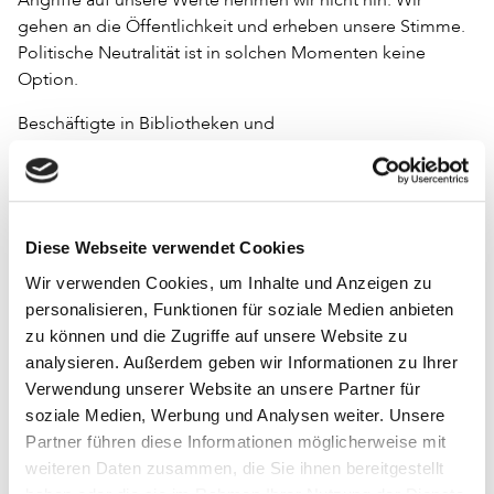
gehen an die Öffentlichkeit und erheben unsere Stimme.
Politische Neutralität ist in solchen Momenten keine
Option.
Beschäftigte in Bibliotheken und
Informationseinrichtungen engagieren sich, Räume als
Debattenräume zu gestalten, sie schulen in
Informationsrecherche wie auch im Erkennen von
Desinformation, sie informieren nicht nur durch ihren
Diese Webseite verwendet Cookies
Bestand sondern auch im Rahmen von Veranstaltungen
über aktuelle wie auch historische Ereignisse. Sie tragen
Wir verwenden Cookies, um Inhalte und Anzeigen zu
zur Demokratieförderung aktiv bei.
personalisieren, Funktionen für soziale Medien anbieten
zu können und die Zugriffe auf unsere Website zu
Wir fordern die uneingeschränkte Rückendeckung durch
analysieren. Außerdem geben wir Informationen zu Ihrer
die jeweiligen Träger für alle, die sich in Bibliotheken und
Verwendung unserer Website an unsere Partner für
Informationseinrichtungen für Demokratie und gegen
soziale Medien, Werbung und Analysen weiter. Unsere
Rassismus und Ausgrenzungen engagieren.
Partner führen diese Informationen möglicherweise mit
weiteren Daten zusammen, die Sie ihnen bereitgestellt
Wir fordern eine klare Intervention bei antidemokratischen