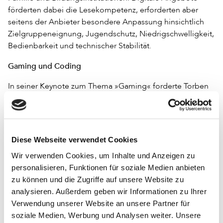
förderten dabei die Lesekompetenz, erforderten aber
seitens der Anbieter besondere Anpassung hinsichtlich
Zielgruppeneignung, Jugendschutz, Niedrigschwelligkeit,
Bedienbarkeit und technischer Stabilität.
Gaming und Coding
In seiner Keynote zum Thema »Gaming« forderte Torben
Kohring (Leiter der Fachstelle für Jugendmedienkultur
NRW) dazu auf, neue Veranstaltungsformen und Formate
im Bereich Gaming zu entwickeln. Denn Games seien kein
rein medienpädagogisches Thema, was nur Kinder und
Diese Webseite verwendet Cookies
Jugendliche betreffe, sondern ein gesellschaftliches.
Wir verwenden Cookies, um Inhalte und Anzeigen zu
Gaming sei eine neue Kulturform, die verschiedenste
personalisieren, Funktionen für soziale Medien anbieten
Zielgruppen anspreche. Daher müssten Games mehr auf
zu können und die Zugriffe auf unsere Website zu
der inhaltlichen Ebene betrachtet werden. Wenn
analysieren. Außerdem geben wir Informationen zu Ihrer
Bibliotheken den Mut haben, in diesem Bereich neue
Verwendung unserer Website an unsere Partner für
Wege zu gehen, könnten sie eine Leuchtturmfunktion
soziale Medien, Werbung und Analysen weiter. Unsere
übernehmen.