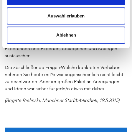
Stadtbibliothek Köln, die unter anderem mit ihrem
Makerspace und der digitalen Werkstatt ein breites
Auswahl erlauben
Angebot entwickelt hat. So konnte man im Anschluss an
die Impulsvorträge an Workshop-Tischen mit jeweils
einem der drei Schwerpunktthemen einen Blick auf deren
Ablehnen
praktische Erfahrungen werfen und sich mit anderen
Expertinnen und Experten, Kolleginnen und Kollegen
austauschen.
Die abschließende Frage »Welche konkreten Vorhaben
nehmen Sie heute mit?« war augenscheinlich nicht leicht
zu beantworten. Aber im großen Paket an Anregungen
und Ideen war sicher für jede/n etwas mit dabei.
(Brigitte Bielinski, Münchner Stadtbibliothek, 19.5.2015)