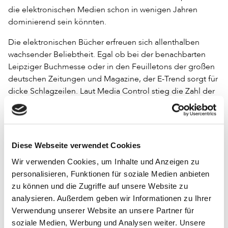
die elektronischen Medien schon in wenigen Jahren
dominierend sein könnten.
Die elektronischen Bücher erfreuen sich allenthalben
wachsender Beliebtheit. Egal ob bei der benachbarten
Leipziger Buchmesse oder in den Feuilletons der großen
deutschen Zeitungen und Magazine, der E-Trend sorgt für
dicke Schlagzeilen. Laut Media Control stieg die Zahl der
heruntergeladenen E-Books in Deutschland von 3,8
Millionen im Jahr 2010 auf 12,3 Millionen in 2012.
Doch wer nutzt eigentlich die elektronischen Bücher und
Diese Webseite verwendet Cookies
in welcher Form? Professor Sebastian Mundt von der
Hochschule der Medien in Stuttgart stellte in Leipzig eine
Wir verwenden Cookies, um Inhalte und Anzeigen zu
Nutzerstudie von elektronischen Fachbüchern in Baden-
personalisieren, Funktionen für soziale Medien anbieten
Württemberg vor. Insgesamt hat er dazu mehr als 3 100
zu können und die Zugriffe auf unsere Website zu
Personen im Hochschulbereich befragt. Auffällig waren
analysieren. Außerdem geben wir Informationen zu Ihrer
zunächst die signifikanten Unterschiede zwischen
Verwendung unserer Website an unsere Partner für
befragten Lehrenden und Studierenden. Bei den
soziale Medien, Werbung und Analysen weiter. Unsere