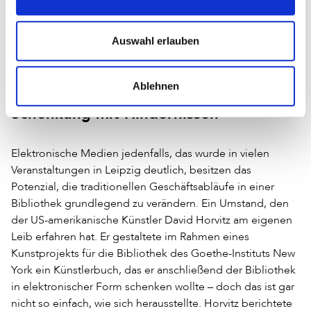
Studenten seien davon aber noch weit entfernt. Der
Hochschullehrer empfiehlt: »Die technische
Weiterentwicklung und das Marketing von E-Books sind
Auswahl erlauben
elementar wichtig. Hier müssen Produzenten, Verlage,
Bibliotheken und andere Multiplikatoren an einem Strang
ziehen und eng zusammenarbeiten.«
Ablehnen
Schenkung mit Hindernissen
Elektronische Medien jedenfalls, das wurde in vielen
Veranstaltungen in Leipzig deutlich, besitzen das
Potenzial, die traditionellen Geschäftsabläufe in einer
Bibliothek grundlegend zu verändern. Ein Umstand, den
der US-amerikanische Künstler David Horvitz am eigenen
Leib erfahren hat. Er gestaltete im Rahmen eines
Kunstprojekts für die Bibliothek des Goethe-Instituts New
York ein Künstlerbuch, das er anschließend der Bibliothek
in elektronischer Form schenken wollte – doch das ist gar
nicht so einfach, wie sich herausstellte. Horvitz berichtete