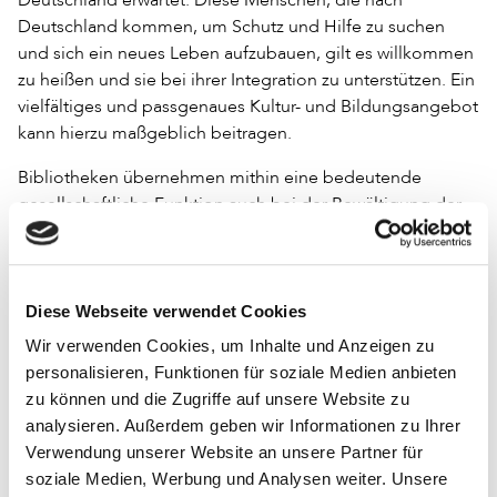
Deutschland kommen, um Schutz und Hilfe zu suchen
und sich ein neues Leben aufzubauen, gilt es willkommen
zu heißen und sie bei ihrer Integration zu unterstützen. Ein
vielfältiges und passgenaues Kultur- und Bildungsangebot
kann hierzu maßgeblich beitragen.
Bibliotheken übernehmen mithin eine bedeutende
gesellschaftliche Funktion auch bei der Bewältigung der
Herausforderung, die Flüchtlinge und Asylsuchenden bei
uns aufzunehmen, zu betreuen und zu integrieren.
Bibliotheken werden sich künftig noch stärker aktiv in die
lokale Willkommenskultur einbringen und Kontakte zu
Diese Webseite verwendet Cookies
den hier neu angekommenen Menschen und den
Wir verwenden Cookies, um Inhalte und Anzeigen zu
engagierten Akteuren auf- und ausbauen. Sie werden
personalisieren, Funktionen für soziale Medien anbieten
transparente, verständliche und situationsrelevante
zu können und die Zugriffe auf unsere Website zu
Angebote bereithalten und sich noch besser als Orte des
analysieren. Außerdem geben wir Informationen zu Ihrer
Aufenthalts etablieren.
Verwendung unserer Website an unsere Partner für
soziale Medien, Werbung und Analysen weiter. Unsere
Bereits heute gibt es viele gute Beispiele von