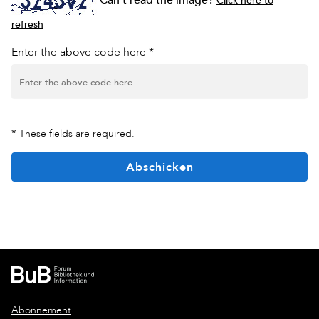
refresh
Enter the above code here *
*
These fields are required.
Abschicken
Abonnement