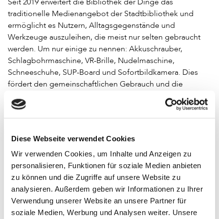
Seit 2019 erweitert die Bibliothek der Dinge das
traditionelle Medienangebot der Stadtbibliothek und
ermöglicht es Nutzern, Alltagsgegenstände und
Werkzeuge auszuleihen, die meist nur selten gebraucht
werden. Um nur einige zu nennen: Akkuschrauber,
Schlagbohrmaschine, VR-Brille, Nudelmaschine,
Schneeschuhe, SUP-Board und Sofortbildkamera. Dies
fördert den gemeinschaftlichen Gebrauch und die
Wiederverwendung von Gegenständen, reduziert den
Ressourcenverbrauch und minimiert Abfall. Es unterstützt
die Idee einer Kreislaufwirtschaft und fördert
umweltbewusstes Verhalten in der Gemeinschaft.
Diese Webseite verwendet Cookies
Wir verwenden Cookies, um Inhalte und Anzeigen zu
personalisieren, Funktionen für soziale Medien anbieten
zu können und die Zugriffe auf unsere Website zu
analysieren. Außerdem geben wir Informationen zu Ihrer
Verwendung unserer Website an unsere Partner für
Neben der Bibliothek der Dinge bietet die
soziale Medien, Werbung und Analysen weiter. Unsere
Stadtbibliothek Rosenheim auch speziell gestaltete