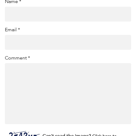
Name *
Email *
Comment *
Can't read the image?
Click here to