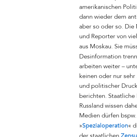
amerikanischen Polit
dann wieder dem anti
aber so oder so. Die
und Reporter von vie
aus Moskau. Sie müs
Desinformation tren
arbeiten weiter – un
keinen oder nur sehr
und politischer Druc
berichten. Staatlich
Russland wissen daher
Medien dürfen bspw. 
Spezialoperation
»
« d
Zensu
der staatlichen