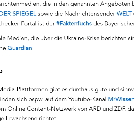
richtenmedien, die in den genannten Angeboten b
DER SPIEGEL
WELT
sowie die Nachrichtensender
#Faktenfuchs
hecker-Portal ist der
des Bayerische
le Medien, die über die Ukraine-Krise berichten s
Guardian
che
.
p
Media-Plattformen gibt es durchaus gute und sinnvo
MrWisse
finden sich bspw. auf dem Youtube-Kanal
em Online Content-Netzwerk von ARD und ZDF, das
e Erwachsene richtet.