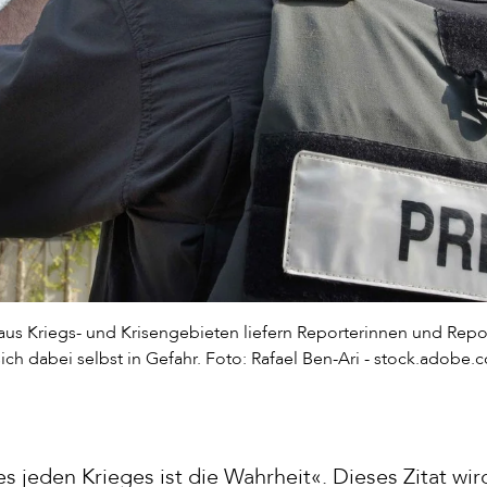
aus Kriegs- und Krisengebieten liefern Reporterinnen und Repo
ich dabei selbst in Gefahr. Foto: Rafael Ben-Ari - stock.adobe
s jeden Krieges ist die Wahrheit«. Dieses Zitat wi