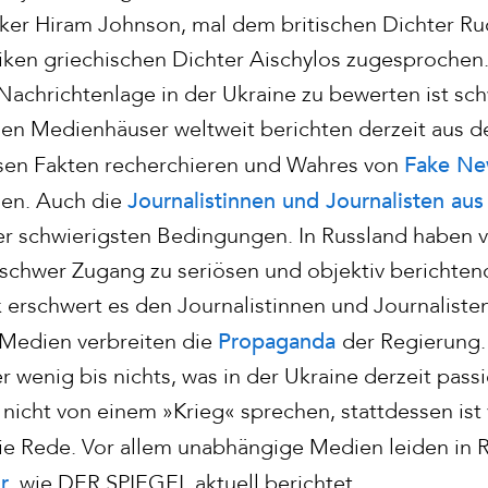
iker Hiram Johnson, mal dem britischen Dichter Ru
ken griechischen Dichter Aischylos zugesprochen. 
 Nachrichtenlage in der Ukraine zu bewerten ist sc
len Medienhäuser weltweit berichten derzeit aus d
Fake Ne
sen Fakten recherchieren und Wahres von
Journalistinnen und Journalisten aus
nen. Auch die
ter schwierigsten Bedingungen. In Russland haben 
 schwer Zugang zu seriösen und objektiv berichte
k erschwert es den Journalistinnen und Journalist
Propaganda
e Medien verbreiten die
der Regierung.
 wenig bis nichts, was in der Ukraine derzeit passi
nicht von einem »Krieg« sprechen, stattdessen ist 
ie Rede. Vor allem unabhängige Medien leiden in R
r
, wie DER SPIEGEL aktuell berichtet.