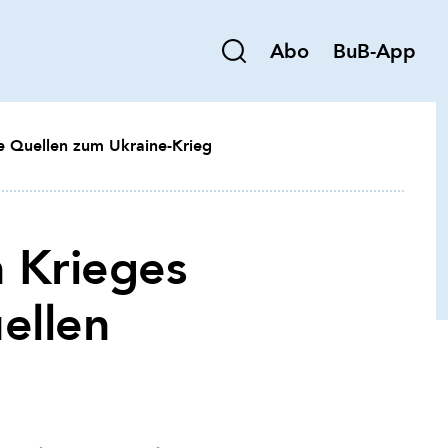
Abo
BuB-App
se Quellen zum Ukraine-Krieg
n Krieges
uellen