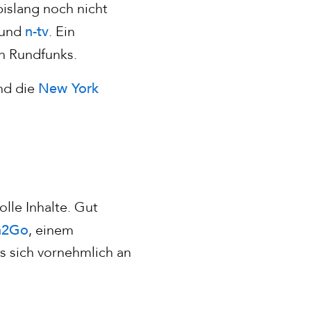
islang noch nicht
n-tv
und
. Ein
n Rundfunks.
New York
ind die
lle Inhalte. Gut
n2Go
, einem
 sich vornehmlich an