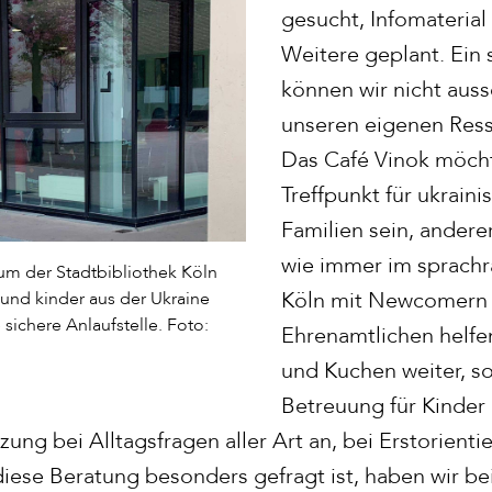
gesucht, Infomaterial 
Weitere geplant. Ein
können wir nicht auss
unseren eigenen Res
Das Café Vinok möcht
Treffpunkt für ukrain
Familien sein, andere
wie immer im sprach
um der Stadtbibliothek Köln
Köln mit Newcomern 
 und kinder aus der Ukraine
sichere Anlaufstelle. Foto:
Ehrenamtlichen helfen
und Kuchen weiter, s
Betreuung für Kinder
zung bei Alltagsfragen aller Art an, bei Erstorient
iese Beratung besonders gefragt ist, haben wir be