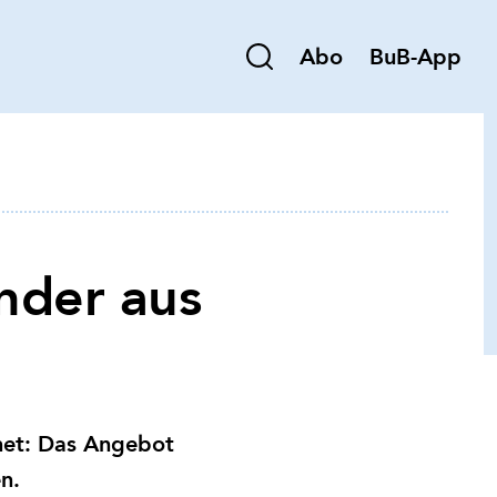
Abo
BuB-App
nder aus
fnet: Das Angebot
n.