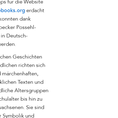
s für die Website
ebooks.org
erdacht
 konnten dank
becker Possehl-
 in Deutsch-
werden.
schen Geschichten
lichen richten sich
d märchenhaften,
klichen Texten und
edliche Altersgruppen
chulalter bis hin zu
achsenen. Sie sind
er Symbolik und