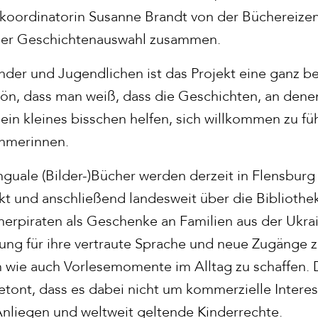
ktkoordinatorin Susanne Brandt von der Büchereizen
t der Geschichtenauswahl zusammen.
inder und Jugendlichen ist das Projekt eine ganz 
chön, dass man weiß, dass die Geschichten, an dene
in kleines bisschen helfen, sich willkommen zu füh
hmerinnen.
nguale (Bilder-)Bücher werden derzeit in Flensburg
t und anschließend landesweit über die Bibliothek
herpiraten als Geschenke an Familien aus der Ukr
ng für ihre vertraute Sprache und neue Zugänge 
n wie auch Vorlesemomente im Alltag zu schaffen. 
etont, dass es dabei nicht um kommerzielle Intere
nliegen und weltweit geltende Kinderrechte.