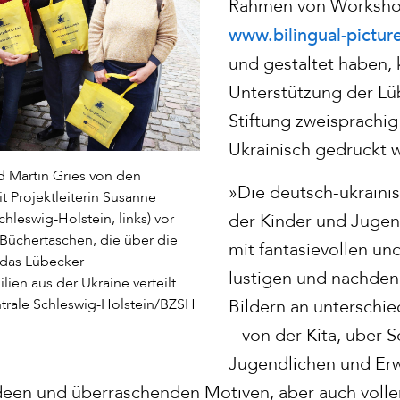
Rahmen von Workshop
www.bilingual-pictur
und gestaltet haben,
Unterstützung der Lü
Stiftung zweisprachig
Ukrainisch gedruckt 
d Martin Gries von den
»Die deutsch-ukraini
t Projektleiterin Susanne
der Kinder und Jugend
hleswig-Holstein, links) vor
Büchertaschen, die über die
mit fantasievollen un
 das Lübecker
lustigen und nachden
lien aus der Ukraine verteilt
Bildern an unterschi
trale Schleswig-Holstein/BZSH
– von der Kita, über S
Jugendlichen und Erw
 Ideen und überraschenden Motiven, aber auch voll