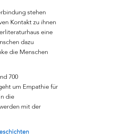
Verbindung stehen
iven Kontakt zu ihnen
rliteraturhaus eine
enschen dazu
enke die Menschen
und 700
 geht um Empathie für
n die
twerden mit der
geschichten