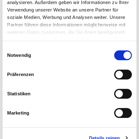
analysieren. Außerdem geben wir Informationen zu Ihrer
Woche der Meinungsfreiheit:
Verwendung unserer Website an unsere Partner für
Gemeinsam für Demokratie, Debatte
soziale Medien, Werbung und Analysen weiter. Unsere
und Toleranz
Partner führen diese Informationen möglicherweise mit
weiteren Daten zusammen, die Sie ihnen bereitgestellt
Frankfurt am Main. Krisen und Umbrüche verunsichern die
haben oder die sie im Rahmen Ihrer Nutzung der Dienste
Menschen und werfen wichtige Fragen für die Zukunft der
gesammelt haben.
Einwilligungsauswahl
Gesellschaft auf. Gleichzeitig werden extreme…
Notwendig
Präferenzen
Statistiken
Marketing
Appell für digitale Teilhabe
Details zeigen
Berlin. Die Digitalisierung hat Auswirkungen auf immer mehr